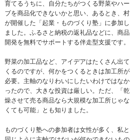
育てるうちに、自分たちがつくる野菜やハー
るタイプ。田舎暮らしをしたかっ
たわけではないといいます。計画
ブを商品化できないかと思い、あるとき、村
や常識より“面白さ”を優先した結
が開催した「起業・ものづくり塾」に参加し
果、思いもよらなかった場所で、
50代のいまも、日々、あたらしい
ました。ふるさと納税の返礼品などに、商品
自分を発見しているそう。今回は
開発を無料でサポートする伴走型支援です。
「だれもが暮らしのクリエイタ
ー」と気づいたお話。
野菜の加工品など、アイデアはたくさん出て
くるのですが、何かをつくるときは加工所が
必要。主軸のなりわいにしたいわけではなか
ったので、大きな投資は厳しい。ただ、「乾
燥させて売る商品なら大規模な加工所じゃな
くても可能」とも知りました。
ものづくり塾への参加者は女性が多く、私と
同じように主軸ではないが何かできないもの