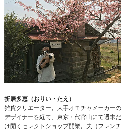
事、週末は夫と小さなレストラン
を営んでいる折居多恵さん。もと
もと雑貨クリエイターとして東京
で店を経営しており、仕事も暮ら
しも無理をしてでも計画的に進め
るタイプ。田舎暮らしをしたかっ
たわけではないといいます。計画
や常識より“面白さ”を優先した結
果、思いもよらなかった場所で、
50代のいまも、日々、あたらしい
自分を発見しているそう。今回は
「だれもが暮らしのクリエイタ
ー」と気づいたお話。
折居多恵（おりい・たえ）
雑貨クリエーター。大手オモチャメーカーの
デザイナーを経て、東京・代官山にて週末だ
け開くセレクトショップ開業。夫（フレンチ