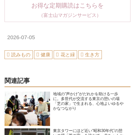
お得な定期購読はこちらを
（富士山マガジンサービス）
2026-07-05
読みもの
健康
花と緑
生き方
関連記事
地域の“声かけ”がだれかを助ける一歩
に。多世代が交流する東京の憩いの場
「芝の家」で生まれる、心地よいゆるや
かなつながり
東京タワーにほど近い“昭和30年代”の憩