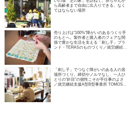
いの場「芝の家」を訪ねて。赤ちゃんか
ら高齢者まで自由に出入りできる、なく
てはならない場所
売り上げは“100%”障がいのあるつくり手
のもとへ。製作者と購入者のフェアな関
係で豊かな生活を支える「刺し子」ブラ
ンド・TERASのものづくり／就労継続支
援A型B型事業所 TOMOS company Ltd.
「刺し子」でつなぐ障がいのある人の居
場所づくり。締切やノルマなし、一人ひ
とりの“針目”の個性こそが手仕事のよさ
／就労継続支援A型B型事業所 TOMOS
company Ltd.