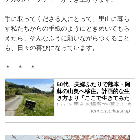
手に取ってくださる人にとって、里山に暮ら
す私たちからの手紙のようにときめいてもら
えたら。そんなふうに願いながらつくること
も、日々の喜びになっています。
＊ ＊ ＊
50代、夫婦ふたりで熊本・阿
蘇の山奥へ移住。計画的な生
き方より「ここで生きてみた
い」と思える場所で“暮らしを
tennenseikatsu.jp
手づくり”してみる／asoうぶ
やまキュッフェ・折居多恵さ
ん - 天然生活web
熊本県・阿蘇の山奥で平日は畑仕