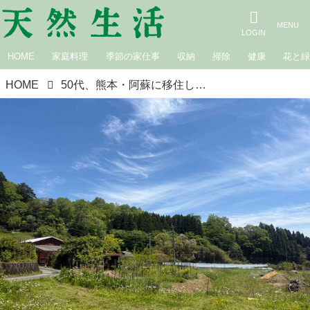
HOME
家庭料理
季節の家仕事
収納
掃除
健康
花と
HOME
50代、熊本・阿蘇に移住して始めた「ハーブティー」づくり。産山村は野草やハーブの宝庫！おいしくて“心ときめく”手づくりのある暮らし／asoうぶやまキュッフェ・折居多恵さん