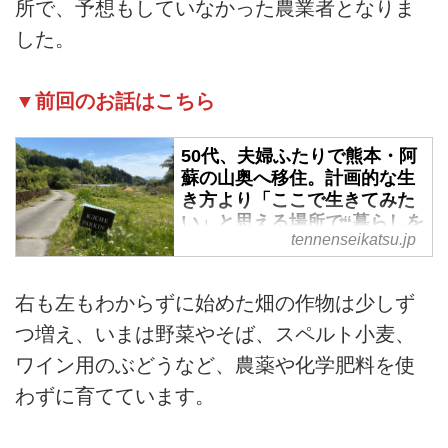
所で、予想もしていなかった農業者となりま
した。
▼前回のお話はこちら
50代、夫婦ふたりで熊本・阿
蘇の山奥へ移住。計画的な生
き方より「ここで生きてみた
い」と思える場所で“暮らしを
tennenseikatsu.jp
手づくり”してみる／asoうぶ
やまキュッフェ・折居多恵さ
ん - 天然生活web
右も左もわからずに始めた畑の作物は少しず
熊本県・阿蘇の山奥で平日は畑仕
つ増え、いまは野菜やそば、スペルト小麦、
事、週末は夫と小さなレストラン
ワイン用のぶどうなど、農薬や化学肥料を使
を営んでいる折居多恵さん。もと
もと雑貨クリエイターとして東京
わずに育てています。
で店を経営しており、仕事も暮ら
しも無理をしてでも計画的に進め