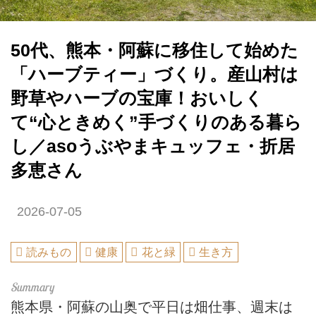
50代、熊本・阿蘇に移住して始めた
「ハーブティー」づくり。産山村は
野草やハーブの宝庫！おいしく
て“心ときめく”手づくりのある暮ら
し／asoうぶやまキュッフェ・折居
多恵さん
2026-07-05
読みもの
健康
花と緑
生き方
熊本県・阿蘇の山奥で平日は畑仕事、週末は