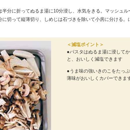
半分に折ってぬるま湯に10分浸し、水気をきる。マッシュル
分に切って縦薄切り、しめじは石づきを除いて小房に分ける。
＜減塩ポイント＞
●パスタはぬるま湯に浸して
と、おいしく減塩できます
●うま味の強いきのこをたっ
薄味がおいしくカバーできま