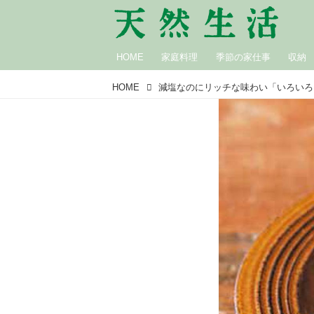
HOME
家庭料理
季節の家仕事
収納
HOME