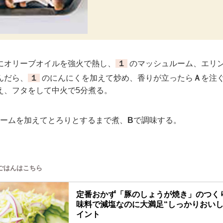
オリーブオイルを強火で熱し、
１
のマッシュルーム、エリ
んだら、
１
のにんにくを加えて炒め、香りが立ったら
Ａ
を注
え、フタをして中火で5分煮る。
ームを加えてとろりとするまで煮、
B
で調味する。
ごはんはこちら
定番おかず「豚のしょうが焼き」のつく
味料で減塩なのに大満足“しっかりおいし
イント