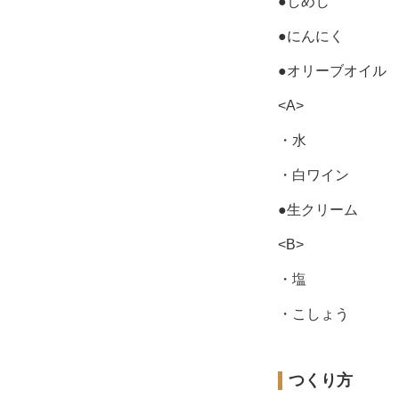
●しめじ
●にんにく
●オリーブオイル
<A>
・水
・白ワイン
●生クリーム
<B>
・塩
・こしょう
つくり方