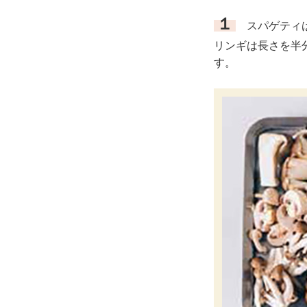
１
スパゲティは
リンギは長さを半
す。