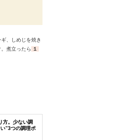
ンギ、しめじを焼き
ぐ。煮立ったら
１
り方。少ない調
い”3つの調理ポ