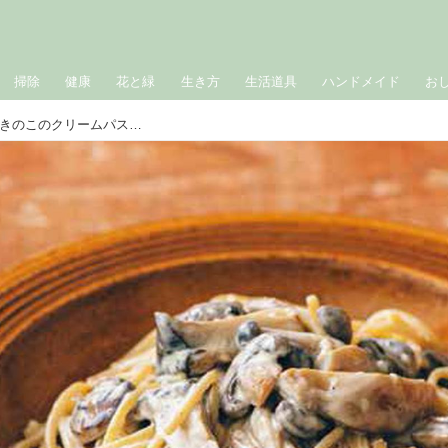
掃除
健康
花と緑
生き方
生活道具
ハンドメイド
お
減塩なのにリッチな味わい「いろいろきのこのクリームパスタ」のつくり方。きのこのうま味と生クリームのコクで大満足のひと皿／料理研究家・藤井恵さん