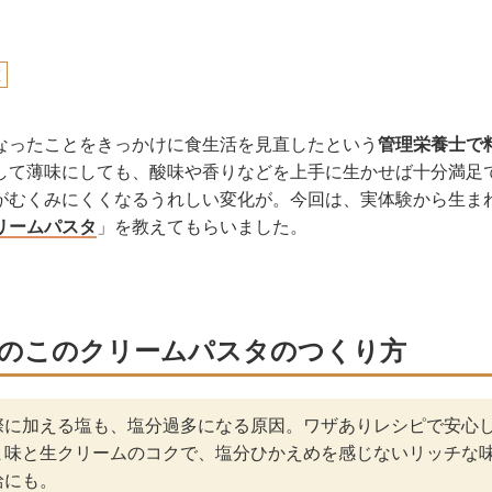
恵
なったことをきっかけに食生活を見直したという
管理栄養士で
して薄味にしても、酸味や香りなどを上手に生かせば十分満足
がむくみにくくなるうれしい変化が。今回は、実体験から生ま
リームパスタ
」を教えてもらいました。
のこのクリームパスタのつくり方
際に加える塩も、塩分過多になる原因。ワザありレシピで安心
ま味と生クリームのコクで、塩分ひかえめを感じないリッチな
給にも。