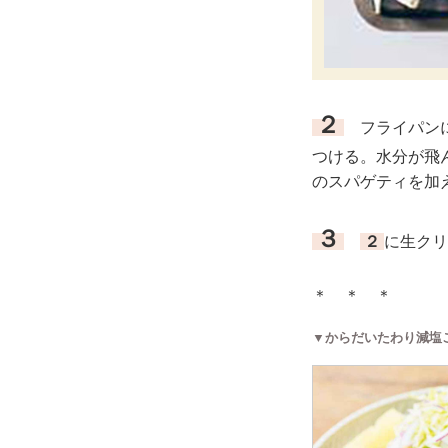
２
フライパンに
つける。水分が飛
のスパゲティを加
３
２
に生クリ
＊ ＊ ＊
▼からだいたわり減塩