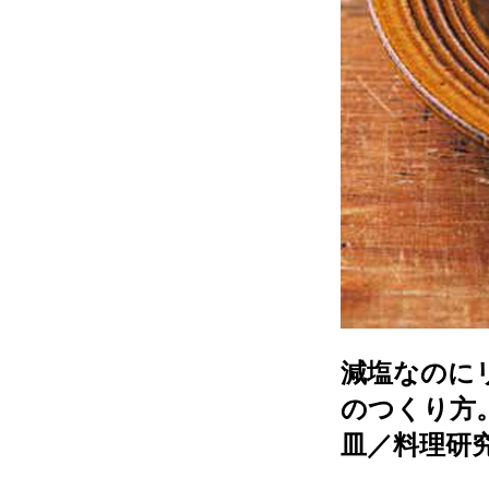
減塩なのに
のつくり方
皿／料理研