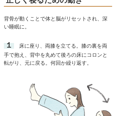
2025年6月号掲載）
姿勢をつくるための考え方をうか
がいました。今回は、正しい姿勢
を保っているときの「2つのサイ
背骨が動くことで体と脳がリセットされ、深
ン」と、美しい姿勢づくりに役立
つ「言葉やイメージの活用法」を
い睡眠に。
ご説明します。呼吸の深さや力の
使い方の変化を目安に、日々の暮
らしのなかで少しずつ意識してみ
１
床に座り、両膝を立てる。膝の裏を両
ましょう。（『天然生活』2025
年6月号掲載）
手で抱え、背中を丸めて後ろの床にコロンと
転がり、元に戻る。何回か繰り返す。