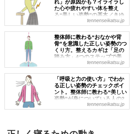
れ」が原因かも？イライラし
た心や疲れやすい体を整え
る“美しい姿勢”の基本／きゆ
tennenseikatsu.jp
るぎ治療院院長・片寄陽平さ
ん - 天然生活web
整体師に教わる“おなかや背
整体師の片寄陽平さんに、美しい
骨”を意識した正しい姿勢のつ
姿勢と健康な体の関係についてう
くり方。整えるカギは「足の
かがいました。姿勢がくずれる
踏み方」4つのステップで美
と、体の不調だけでなく、イライ
tennenseikatsu.jp
しくキープ／きゆるぎ治療院
ラや無気力など心の変化、人間関
院長・片寄陽平さん - 天然生
係のトラブルなど暮らしへの影響
活web
「呼吸と力の使い方」でわか
も出ることがあるといいます。今
る正しい姿勢のチェックポイ
回は、姿勢のくずれが引き起こす
整体師の片寄陽平さんに、美しい
ント。整体師に教わる“美しい
3つの不調と、自然と調和した姿
姿勢のつくり方についてうかがい
姿勢”が身についている人の2
勢の考え方をご紹介します。
ました。姿勢を整えるカギは意外
tennenseikatsu.jp
つのサイン／きゆるぎ治療院
（『天然生活』2025年6月号掲
にも「踏み圧」にあるといいま
院長・片寄陽平さん - 天然生
載）
す。今回は、調和のとれた姿勢を
活web
つくるための4つのステップをご
紹介します。（『天然生活』
整体師の片寄陽平さんに、美しい
正しく寝るための動き