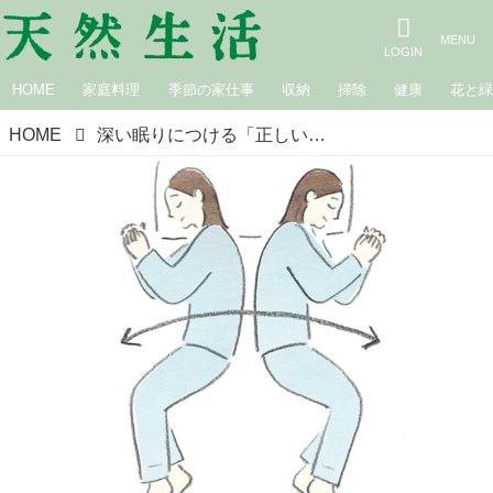
HOME
家庭料理
季節の家仕事
収納
掃除
健康
花と
HOME
深い眠りにつける「正しい寝姿勢」寝る前の“背骨を丸める”かんたんな動きで体と脳をリセット／きゆるぎ治療院院長・片寄陽平さん