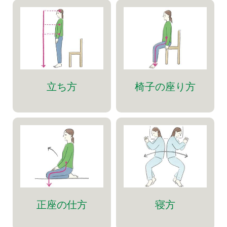
立ち方
椅子の座り方
正座の仕方
寝方