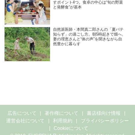
すポイント4つ。食卓の中心は“旬の野菜
と発酵食”が基本
自然派医師・本間真二郎さんの「夏バテ
知らず」の過ごし方。朝5時起きで畑へ、
妻の理恵さんと“体の声”を聞きながら自
然豊かに暮らす
広告について
著作権について
書店様向け情報
運営会社について
利用規約
プライバシーポリシー
Cookieについて