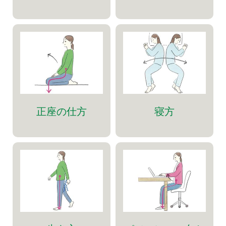
正座の仕方
寝方