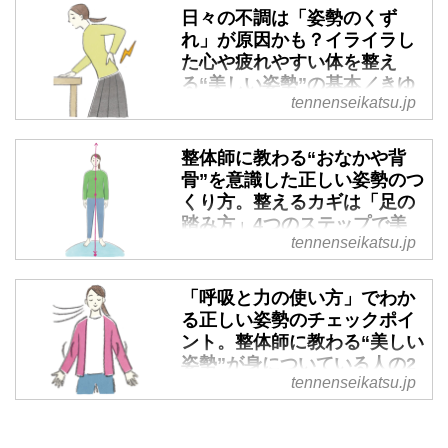
日々の不調は「姿勢のくず
れ」が原因かも？イライラし
た心や疲れやすい体を整え
る“美しい姿勢”の基本／きゆ
tennenseikatsu.jp
るぎ治療院院長・片寄陽平さ
ん - 天然生活web
整体師に教わる“おなかや背
整体師の片寄陽平さんに、美しい
骨”を意識した正しい姿勢のつ
姿勢と健康な体の関係についてう
くり方。整えるカギは「足の
かがいました。姿勢がくずれる
踏み方」4つのステップで美
と、体の不調だけでなく、イライ
tennenseikatsu.jp
しくキープ／きゆるぎ治療院
ラや無気力など心の変化、人間関
院長・片寄陽平さん - 天然生
係のトラブルなど暮らしへの影響
活web
「呼吸と力の使い方」でわか
も出ることがあるといいます。今
る正しい姿勢のチェックポイ
回は、姿勢のくずれが引き起こす
整体師の片寄陽平さんに、美しい
ント。整体師に教わる“美しい
3つの不調と、自然と調和した姿
姿勢のつくり方についてうかがい
姿勢”が身についている人の2
勢の考え方をご紹介します。
ました。姿勢を整えるカギは意外
tennenseikatsu.jp
つのサイン／きゆるぎ治療院
（『天然生活』2025年6月号掲
にも「踏み圧」にあるといいま
院長・片寄陽平さん - 天然生
載）
す。今回は、調和のとれた姿勢を
活web
つくるための4つのステップをご