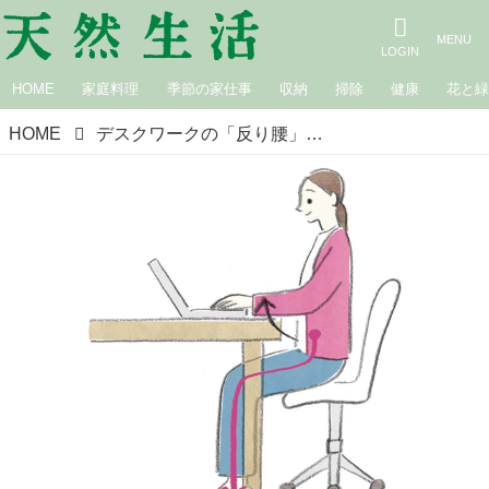
HOME
家庭料理
季節の家仕事
収納
掃除
健康
花と
HOME
デスクワークの「反り腰」を防ぐ正しい向かい方。パソコン作業は“おなかから”机に近づいて骨盤の後傾も防止／きゆるぎ治療院院長・片寄陽平さん