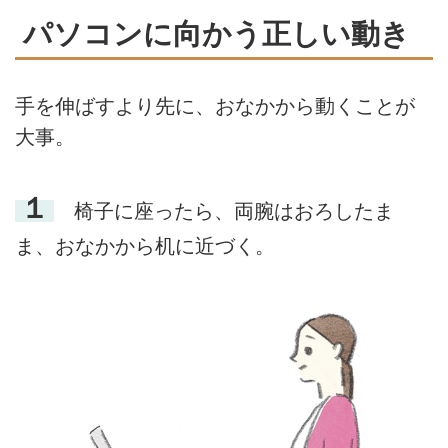
紹介します。（『天然生活』
整体師の片寄陽平さんに、美しい
パソコンに向かう正しい動き
2025年6月号掲載）
姿勢をつくるための考え方をうか
がいました。今回は、正しい姿勢
を保っているときの「2つのサイ
手を伸ばすより先に、おなかから動くことが
ン」と、美しい姿勢づくりに役立
つ「言葉やイメージの活用法」を
大事。
ご説明します。呼吸の深さや力の
使い方の変化を目安に、日々の暮
らしのなかで少しずつ意識してみ
１
椅子に座ったら、両腕はおろしたま
ましょう。（『天然生活』2025
年6月号掲載）
ま、おなかから机に近づく。