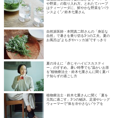
や野菜」の取り入れ方。とれたてハーブ
はティーソーダに、鮮やかな野菜を“バラ
ンスよく”／鈴木七重さん
自然派医師・本間真二郎さんの「身近な
自然」で暑さを乗り切る3つの工夫。夏の
お風呂は“よもぎやハッカ油”ですっきり
夏の冷えに「赤じそハイビスカスティ
ー」のすすめ。暑い時季でも“温かいお茶
を”植物療法士・鈴木七重さんに聞く夏バ
テ知らずの過ごし方
植物療法士・鈴木七重さんに聞く「夏を
元気に過ごす」3つの秘訣。足湯やレッグ
ウォーマーで“体を冷やさない”ケアを