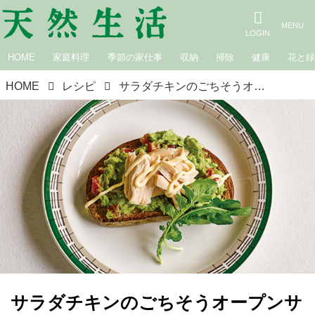
HOME
家庭料理
季節の家仕事
収納
掃除
健康
花と
HOME
レシピ
サラダチキンのごちそうオープンサンドのつくり方。かんたん「塩糖水漬け」で魔法の下ごしらえ／料理家・上田淳子さん
サラダチキンのごちそうオープンサ