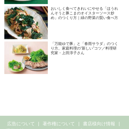
おいしく食べてきれいにやせる「ほうれ
んそうと豚こまのオイスターソース炒
め」のつくり方｜緑の野菜の賢い食べ方
「万能ゆで豚」と「春雨サラダ」のつく
り方。家庭料理の“新しい”コツ／料理研
究家・上田淳子さん
広告について
著作権について
書店様向け情報