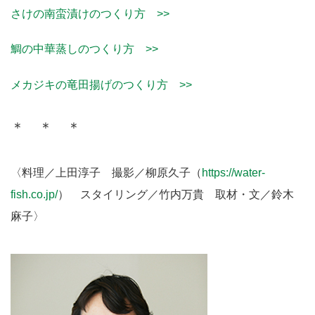
さけの南蛮漬けのつくり方 >>
鯛の中華蒸しのつくり方 >>
メカジキの竜田揚げのつくり方 >>
＊ ＊ ＊
〈料理／上田淳子 撮影／柳原久子
（
https://water-
fish.co.jp/
）
スタイリング／竹内万貴 取材・文／鈴木
麻子〉