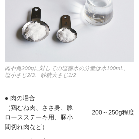
肉や魚200gに対しての塩糖水の分量は水100mL、
塩小さじ2/3、砂糖大さじ1/2
● 肉の場合
（鶏むね肉、ささ身、豚
200～250g程度
ロースステーキ用、豚小
間切れ肉など）