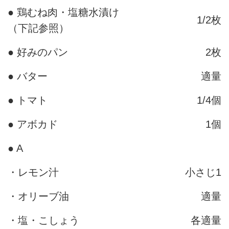
● 鶏むね肉・塩糖水漬け
1/2枚
（下記参照）
● 好みのパン
2枚
● バター
適量
● トマト
1/4個
● アボカド
1個
● A
・レモン汁
小さじ1
・オリーブ油
適量
・塩・こしょう
各適量