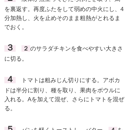
を裏返す。再度ふたをして弱めの中火にし、4
分加熱し、火を止めそのまま粗熱がとれるま
でおく。
３
２
のサラダチキンを食べやすい大きさ
に切る。
４
トマトは粗みじん切りにする。アボカ
ドは半分に割り、種を取り、果肉をボウルに
入れる。Aを加えて混ぜ、さらにトマトを混ぜ
る。
５
パンを軽くトーストし、バター、
４
を