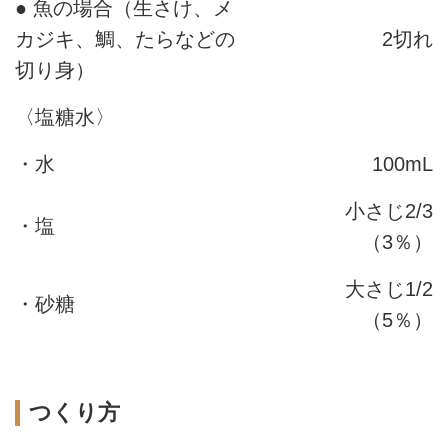
● 魚の場合（生さけ、メ
カジキ、鯛、たらなどの
2切れ
切り身）
〈塩糖水〉
・水
100mL
小さじ2/3
・塩
（3％）
大さじ1/2
・砂糖
（5％）
つくり方