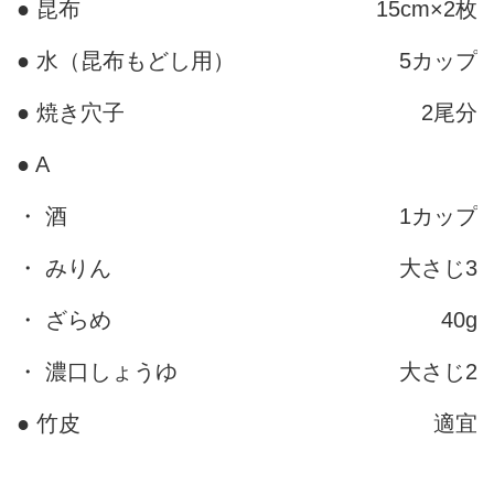
● 昆布
15cm×2枚
● 水（昆布もどし用）
5カップ
● 焼き穴子
2尾分
● A
・ 酒
1カップ
・ みりん
大さじ3
・ ざらめ
40g
・ 濃口しょうゆ
大さじ2
● 竹皮
適宜