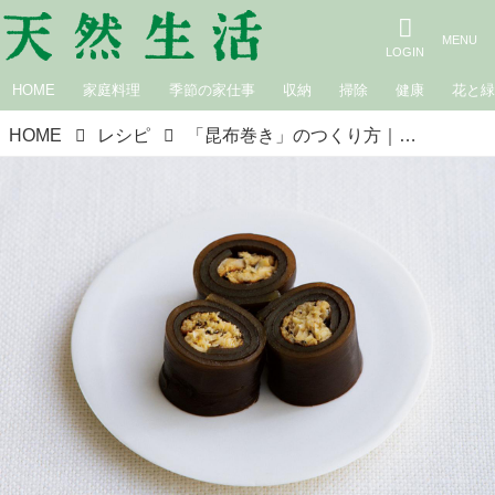
HOME
家庭料理
季節の家仕事
収納
掃除
健康
花と
HOME
レシピ
「昆布巻き」のつくり方｜松田美智子さんに教わる、基本のおせち