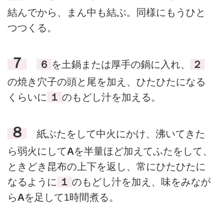
結んでから、まん中も結ぶ。同様にもうひと
つつくる。
７
６
を土鍋または厚手の鍋に入れ、
２
の焼き穴子の頭と尾を加え、ひたひたになる
くらいに
１
のもどし汁を加える。
８
紙ぶたをして中火にかけ、沸いてきた
ら弱火にして
A
を半量ほど加えてふたをして、
ときどき昆布の上下を返し、常にひたひたに
なるように
１
のもどし汁を加え、味をみなが
ら
A
を足して1時間煮る。