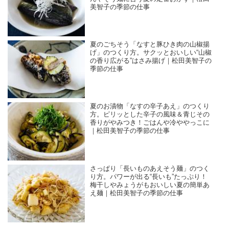
美智子の季節の仕事
夏のごちそう「なすと豚ひき肉の山椒揚
げ」のつくり方。サクッとおいしい“山椒
の香り広がる”はさみ揚げ｜松田美智子の
季節の仕事
夏のお漬物「なすの辛子あえ」のつくり
方。ピリッとした辛子の風味＆青じその
香りがやみつき！ごはんや冷ややっこに
｜松田美智子の季節の仕事
さっぱり「長いものあえそう麺」のつく
り方。パワーが出る“長いも”たっぷり！
梅干しやみょうがもおいしい夏の簡単あ
え麺｜松田美智子の季節の仕事