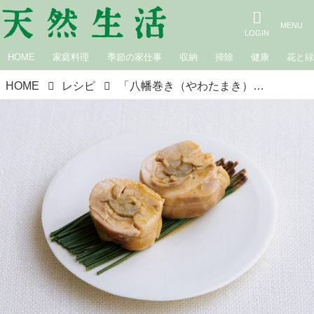
HOME
家庭料理
季節の家仕事
収納
掃除
健康
花と
HOME
レシピ
「八幡巻き（やわたまき）」のつくり方｜松田美智子さんに教わる、基本のおせち