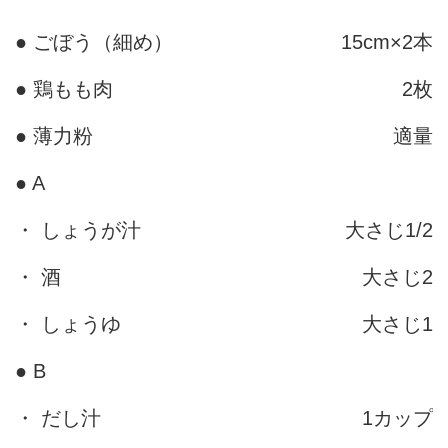
● ごぼう（細め）
15cm×2本
● 鶏もも肉
2枚
● 薄力粉
適量
● A
・ しょうが汁
大さじ1/2
・ 酒
大さじ2
・ しょうゆ
大さじ1
● B
・ だし汁
1カップ