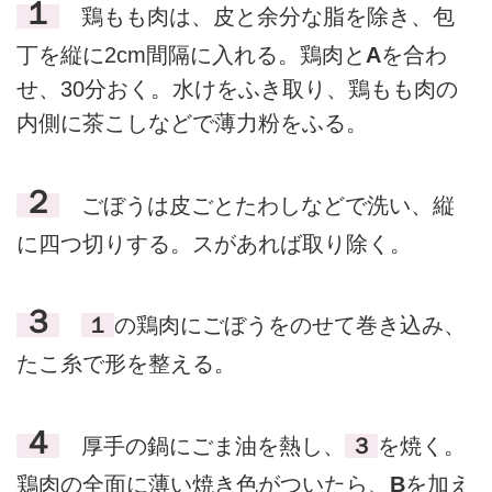
１
鶏もも肉は、皮と余分な脂を除き、包
丁を縦に2cm間隔に入れる。鶏肉と
A
を合わ
せ、30分おく。水けをふき取り、鶏もも肉の
内側に茶こしなどで薄力粉をふる。
２
ごぼうは皮ごとたわしなどで洗い、縦
に四つ切りする。スがあれば取り除く。
３
１
の鶏肉にごぼうをのせて巻き込み、
たこ糸で形を整える。
４
厚手の鍋にごま油を熱し、
３
を焼く。
鶏肉の全面に薄い焼き色がついたら、
B
を加え