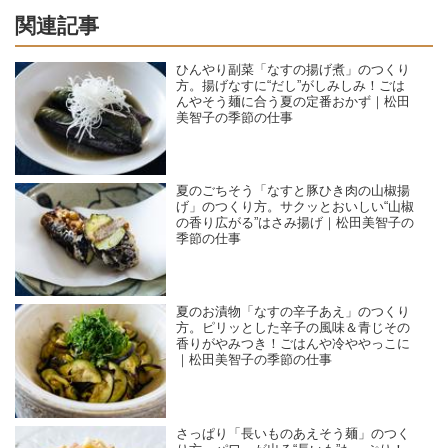
関連記事
ひんやり副菜「なすの揚げ煮」のつくり
方。揚げなすに“だし”がしみしみ！ごは
んやそう麺に合う夏の定番おかず｜松田
美智子の季節の仕事
夏のごちそう「なすと豚ひき肉の山椒揚
げ」のつくり方。サクッとおいしい“山椒
の香り広がる”はさみ揚げ｜松田美智子の
季節の仕事
夏のお漬物「なすの辛子あえ」のつくり
方。ピリッとした辛子の風味＆青じその
香りがやみつき！ごはんや冷ややっこに
｜松田美智子の季節の仕事
さっぱり「長いものあえそう麺」のつく