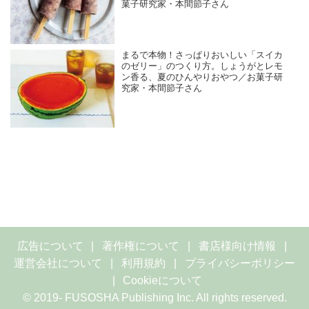
菓子研究家・本間節子さん
まるで本物！さっぱりおいしい「スイカ
のゼリー」のつくり方。しょうがとレモ
ン香る、夏のひんやりおやつ／お菓子研
究家・本間節子さん
広告について
著作権について
書店様向け情報
運営会社について
利用規約
プライバシーポリシー
Cookieについて
© 2019- FUSOSHA Publishing Inc. All rights reserved.