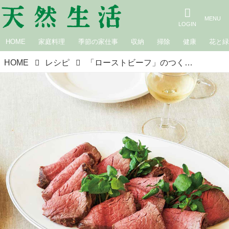
HOME
家庭料理
季節の家仕事
収納
掃除
健康
花と
HOME
レシピ
「ローストビーフ」のつくり方。無理をしない年末年始の料理／飛田和緒さん｜クリスマスのおすすめレシピ