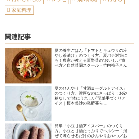
家庭料理
関連記事
夏の養生ごはん「トマトとキュウリの冷
やし茶漬け」のつくり方。夏バテ対策に
も！農家が教える夏野菜の“おいしい”食
べ方／自然菜園スクール・竹内裕子さん
夏のひんやり「甘酒ヨーグルトアイス」
のつくり方。濃厚なのにさっぱり！お砂
糖なしで“体にうれしい”簡単手づくりア
イス｜榎本美沙の発酵暮らし
簡単「小豆甘酒アイスバー」のつくり
方。小豆と甘酒たっぷりでヘルシー！混
ぜて凍らせるだけのひんやりおやつ／お