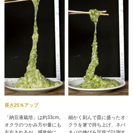
長さ25％アップ
「納豆液栽培」は約33cm。
細かく刻んで皿に盛ったオ
オクラのつかみ方や量にも
クラを箸で持ち上げ、ネバ
左右されるが、感覚的に
ネバの伸びを定規で計測す