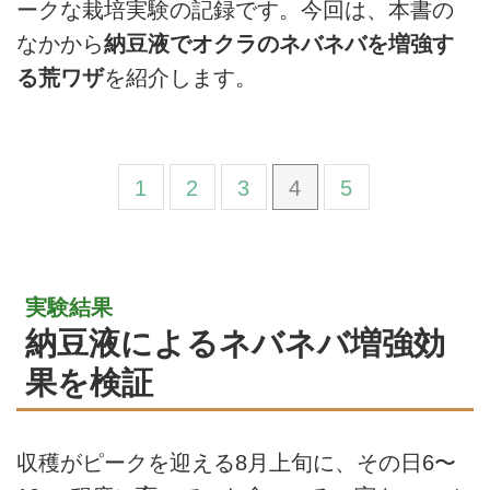
ークな栽培実験の記録です。今回は、本書の
なかから
納豆液でオクラのネバネバを増強す
る荒ワザ
を紹介します。
1
2
3
4
5
実験結果
納豆液によるネバネバ増強効
果を検証
収穫がピークを迎える8月上旬に、その日6〜