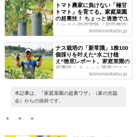
トマト農家に負けない「極甘
トマト」を育てる。家庭菜園
の超裏技！ ちょっと過激でユ
ニークな栽培実験／和田義弥
tennenseikatsu.jp
さん
茨城・筑波山麓で自給自足的暮ら
ナス栽培の「新常識」1株100
しを送るフリーライター・和田義
個採りを叶えた“水ごけ植
弥さん。著書『家庭菜園の超裏ワ
え”徹底レポート。家庭菜園の
ザ』は、家庭菜園誌『やさい畑』
超裏技！ ちょっと過激でユニ
の人気連載をまとめた、ちょっと
tennenseikatsu.jp
ークな栽培実験／和田義弥さ
過激でユニークな栽培実験の記録
ん - 天然生活web
です。今回は、本書のなかから極
甘トマトを育てる荒ワザを紹介し
茨城・筑波山麓で自給自足的暮ら
本記事は、『家庭菜園の超裏ワザ』（家の光協
ます。
しを送るフリーライター・和田義
会）からの抜粋です。
弥さん。著書『家庭菜園の超裏ワ
ザ』は、家庭菜園誌『やさい畑』
＊ ＊ ＊
の人気連載をまとめた、ちょっと
過激でユニークな栽培実験の記録
です。今回は、本書のなかから