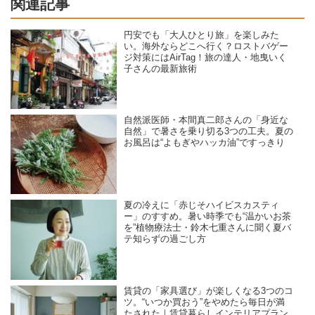
関連記事
円安でも「大人ひとり旅」を楽しみた
い。海外ならどこへ行く？ロストバゲー
ジ対策にはAirTag！旅の達人・地曳いく
子さんの最新旅術
自然派医師・本間真二郎さんの「身近な
自然」で暑さを乗り切る3つの工夫。夏の
お風呂は“よもぎやハッカ油”ですっきり
夏の冷えに「赤じそハイビスカスティ
ー」のすすめ。暑い時季でも“温かいお茶
を”植物療法士・鈴木七重さんに聞く夏バ
テ知らずの過ごし方
賃貸の「家具選び」が楽しくなる3つのコ
ツ。“いつか買おう”をやめたら毎日が満
たされた｜賃貸暮らしインテリアプラン