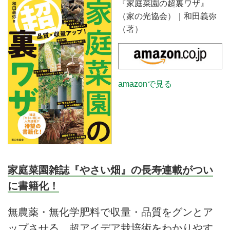
『家庭菜園の超裏ワザ』
100個どりを目指す、ナスを水苔
（家の光協会）｜和田義弥
で植える荒ワザを紹介します。
（著）
amazonで見る
家庭菜園雑誌『やさい畑』の長寿連載がつい
に書籍化！
無農薬・無化学肥料で収量・品質をグンとア
ップさせる、超アイデア栽培術をわかりやす