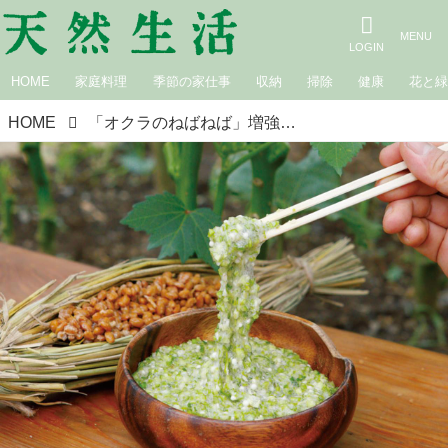
HOME
家庭料理
季節の家仕事
収納
掃除
健康
花と
HOME
「オクラのねばねば」増強実験。家庭菜園の超裏技！ ちょっと過激でユニークな栽培実験／和田義弥さん