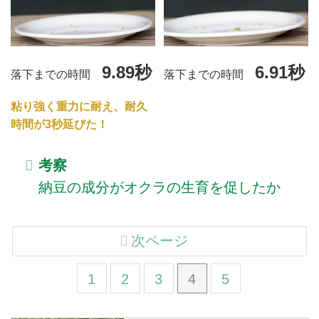
9.89秒
6.91秒
落下までの時間
落下までの時間
粘り強く重力に耐え、耐久
時間が3秒延びた！
考察
納豆の成分がオクラの生育を促したか
次ページ
1
2
3
4
5