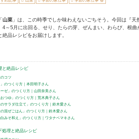
すすめ記事
山菜
季節の家仕事
季節の家仕事 春
「
山菜
」は、この時季でしか味わえないごちそう。今回は『天然
、4～5月に出回る、せり、たらの芽、ぜんまい、わらび、根曲
と絶品レシピをお届けします。
理と絶品レシピ
理のコツ
え」のつくり方｜本田明子さん
ベーゼ」のつくり方｜山田奈美さん
のおつゆ」のつくり方｜荒木典子さん
りのサラダ仕立て」のつくり方｜鈴木愛さん
んの混ぜごはん」のつくり方｜鈴木愛さん
の白みそ和え」のつくり方｜ワタナベマキさん
下処理と絶品レシピ