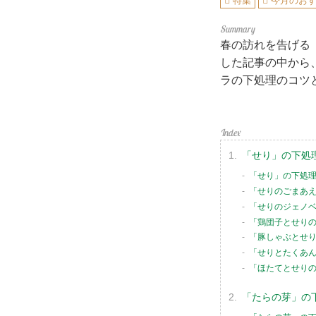
特集
今月のお
春の訪れを告げる
した記事の中から
ラの下処理のコツ
「せり」の下処
「せり」の下処
「せりのごまあ
「せりのジェノ
「鶏団子とせり
「豚しゃぶとせ
「せりとたくあ
「ほたてとせり
「たらの芽」の