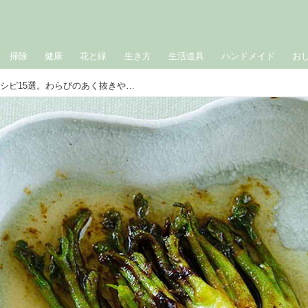
掃除
健康
花と緑
生き方
生活道具
ハンドメイド
お
春のごちそう「山菜」絶品レシピ15選。わらびのあく抜きやぜんまいの戻し方など“下処理のコツ”もていねいに解説｜5月のおすすめ記事