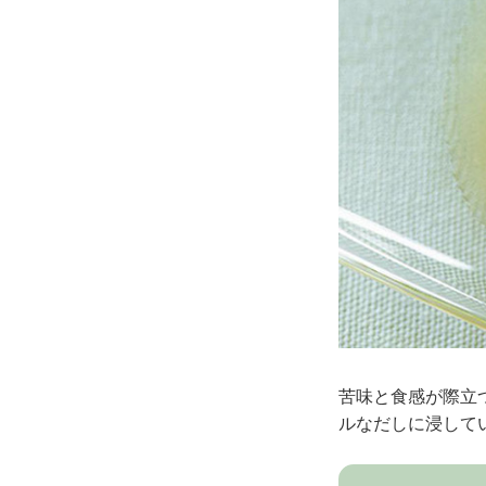
苦味と食感が際立
ルなだしに浸して