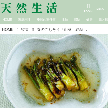
HOME
家庭料理
季節の家仕事
収納
掃除
健康
花と
HOME
特集
春のごちそう「山菜」絶品レシピ15選。わらびのあく抜きやぜんまいの戻し方など“下処理のコツ”もていねいに解説｜5月のおすすめ記事