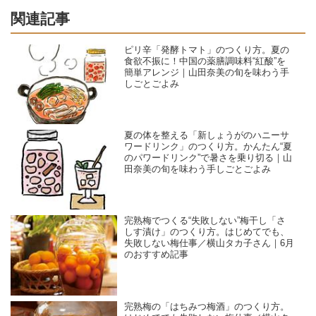
関連記事
ピリ辛「発酵トマト」のつくり方。夏の
食欲不振に！中国の薬膳調味料“紅酸”を
簡単アレンジ｜山田奈美の旬を味わう手
しごとごよみ
夏の体を整える「新しょうがのハニーサ
ワードリンク」のつくり方。かんたん“夏
のパワードリンク”で暑さを乗り切る｜山
田奈美の旬を味わう手しごとごよみ
完熟梅でつくる“失敗しない”梅干し「さ
しす漬け」のつくり方。はじめてでも、
失敗しない梅仕事／横山タカ子さん｜6月
のおすすめ記事
完熟梅の「はちみつ梅酒」のつくり方。