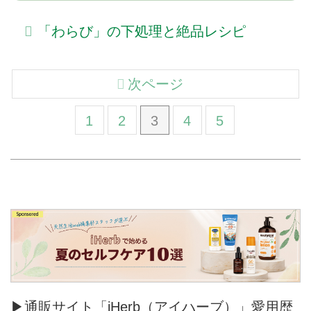
「わらび」の下処理と絶品レシピ
次ページ
1
2
3
4
5
▶通販サイト「iHerb（アイハーブ）」愛用歴