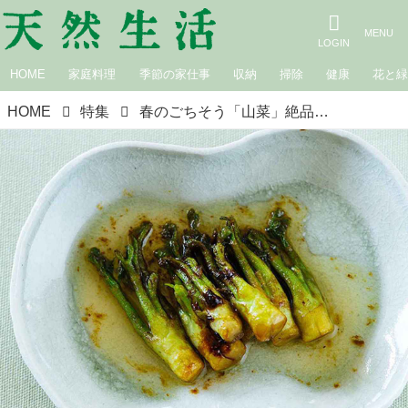
HOME
家庭料理
季節の家仕事
収納
掃除
健康
花と
HOME
特集
春のごちそう「山菜」絶品レシピ15選。わらびのあく抜きやぜんまいの戻し方など“下処理のコツ”もていねいに解説｜5月のおすすめ記事