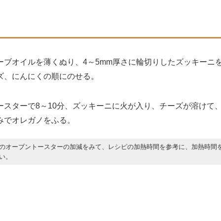
ブオイルを薄くぬり、4～5mm厚さに輪切りしたズッキーニ
ズ、にんにくの順にのせる。
スターで8～10分、ズッキーニに火が入り、チーズが溶けて
みでオレガノをふる。
のオーブントースターの加減をみて、レシピの加熱時間を参考に、加熱時間
い。