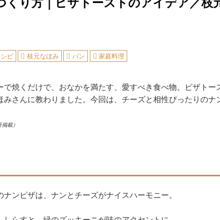
つくり方｜ピザトーストのアイデア／枝
レシピ
枝元なほみ
パン
家庭料理
ーで焼くだけで、おなかを満たす、愛すべき食べ物。ピザトー
ほみさんに教わりました。今回は、チーズと相性ぴったりのナ
。
号掲載）
のナンピザは、ナンとチーズがナイスハーモニー。
、しらすと、緑のズッキーニが味のアクセントに。