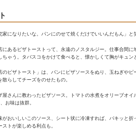
ト
究家になりたいな。パンにのせて焼くだけでいいんだもん」と
店にあるピザトーストって、永遠のノスタルジー。仕事合間に
しちゃう。タバスコをかけて食べると、懐かしくて胸がキュン
店のピザトースト」は、パンにピザソースをぬり、玉ねぎやピ
を散らしてチーズをのせたもの。
ザ屋さんに教わったピザソース。トマトの水煮をオリーブオイ
に、お味は抜群。
味がおいしいこのソース、シート状に冷凍すれば、パキッと折
ーストが楽しめる利点も。