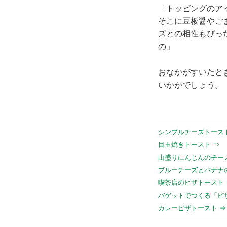
「トッピングのア
そこに豆板醤やご
ズとの相性もぴっ
の」
おなかがすいたと
いかがでしょう。
シンプルチーズトースト
目玉焼きトースト ⇒
山盛りにんじんのチー
ブルーチーズとバナナの
喫茶店のピザトースト 
バゲットでつくる「ピザ
カレーピザトースト ⇒