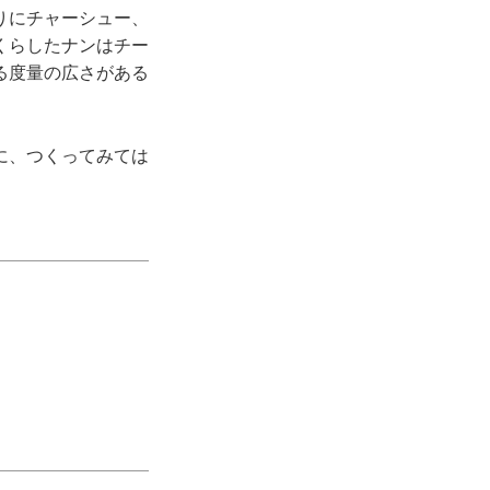
りにチャーシュー、
くらしたナンはチー
る度量の広さがある
に、つくってみては