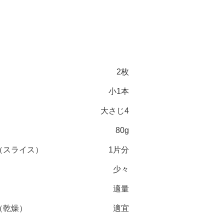
2枚
小1本
大さじ4
80g
（スライス）
1片分
少々
適量
（乾燥）
適宜