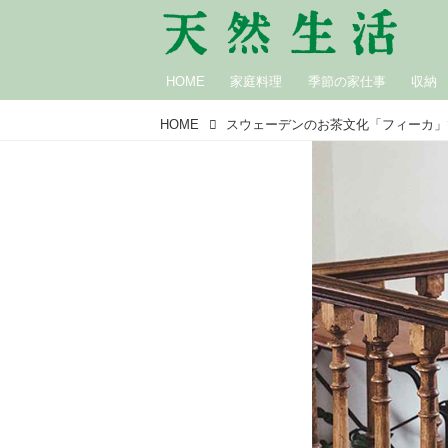
HOME
家庭料理
季節の家仕事
収納
HOME