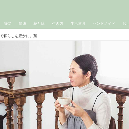
掃除
健康
花と緑
生き方
生活道具
ハンドメイド
お
スウェーデンのお茶文化「フィーカ」で暮らしを豊かに。菓子研究家・長田佳子さんの“朝・昼・夜”のフィーカを拝見