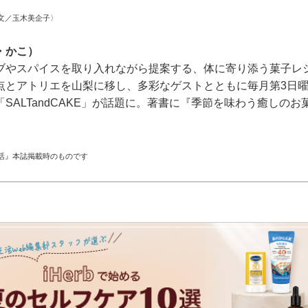
文／玉木美企子〉
・かこ）
ブやスパイスを取り入れながら提案する、体に寄り添う菓子レシ
点とアトリエを山梨に移し、多彩なゲストとともに毎月第3日
SALTandCAKE」が話題に。著書に『季節を味わう癒しの
活』本誌掲載時のものです