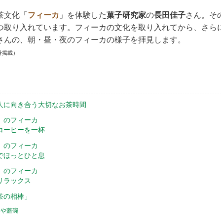
茶文化「
フィーカ
」を体験した
菓子研究家
の
長田佳子
さん。そ
つ取り入れています。フィーカの文化を取り入れてから、さら
さんの、朝・昼・夜のフィーカの様子を拝見します。
号掲載）
人に向き合う大切なお茶時間
」のフィーカ
コーヒーを一杯
」のフィーカ
でほっとひと息
」のフィーカ
リラックス
茶の相棒」
器や蓋碗