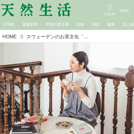
HOME
家庭料理
季節の家仕事
収納
掃除
健康
花と
HOME
スウェーデンのお茶文化「フィーカ」で暮らしを豊かに。菓子研究家・長田佳子さんの“朝・昼・夜”のフィーカを拝見