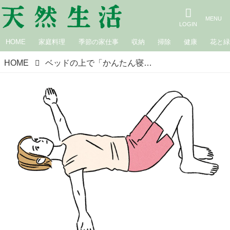
HOME
家庭料理
季節の家仕事
収納
掃除
健康
花と
HOME
ベッドの上で「かんたん寝落ちヨガ」心もゆるめる“ワニ”のポーズ。最後はぜひやってほしい“シャバーサナ”のポーズでぐっすり／ヨガインストラクター・Marikoさん