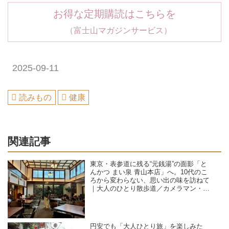
お得な定期購読はこちらを
（富士山マガジンサービス）
2025-09-11
読みもの
健康
関連記事
東京・表参道に残る“元銭湯”の面影「と
んかつ まい泉 青山本店」へ。10代のこ
ろから変わらない、思い出の味を訪ねて
｜大人のひとり散歩道／カメラマン・石
黒美穂子さん
円安でも「大人ひとり旅」を楽しみた