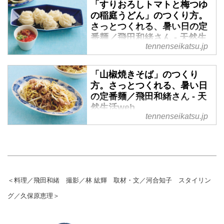
「すりおろしトマトと梅つゆ
活』2023年9月号掲載）
つくれて、1品で満足感も十分。
の稲庭うどん」のつくり方。
そんな定番麺を覚えて、暑い日の
さっとつくれる、暑い日の定
食卓をさらに豊かにしましょう。
番麺／飛田和緒さん - 天然生
今回は、料理家の飛田和緒さんに
tennenseikatsu.jp
活web
「なすときゅうりの焼きうどん」
のつくり方を教わります。（『天
気温が上がるほどに恋しくなる、
「山椒焼きそば」のつくり
然生活』2023年9月号掲載）
のどごしのよい麺料理。短時間で
方。さっとつくれる、暑い日
つくれて、1品で満足感も十分。
の定番麺／飛田和緒さん - 天
そんな定番麺を覚えて、暑い日の
然生活web
食卓をさらに豊かにしましょう。
tennenseikatsu.jp
今回は、料理家の飛田和緒さんに
気温が上がるほどに恋しくなる、
「すりおろしトマトと梅つゆの稲
のどごしのよい麺料理。短時間で
庭うどん」のつくり方を教わりま
つくれて、1品で満足感も十分。
す。（『天然生活』2023年9月号
そんな定番麺を覚えて、暑い日の
掲載）
食卓をさらに豊かにしましょう。
今回は、料理家の飛田和緒さんに
＜料理／飛田和緒 撮影／林 紘輝 取材・文／河合知子 スタイリン
「山椒焼きそば」のつくり方を教
グ／久保原恵理＞
わります。（『天然生活』2023
年9月号掲載）