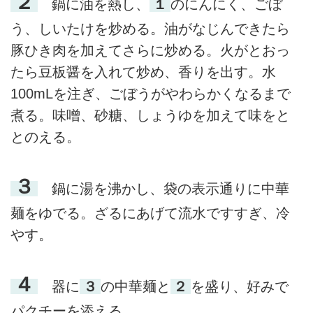
２
鍋に油を熱し、
１
のにんにく、ごぼ
う、しいたけを炒める。油がなじんできたら
豚ひき肉を加えてさらに炒める。火がとおっ
たら豆板醤を入れて炒め、香りを出す。水
100mLを注ぎ、ごぼうがやわらかくなるまで
煮る。味噌、砂糖、しょうゆを加えて味をと
とのえる。
３
鍋に湯を沸かし、袋の表示通りに中華
麺をゆでる。ざるにあげて流水ですすぎ、冷
やす。
４
器に
３
の中華麺と
２
を盛り、好みで
パクチーを添える。