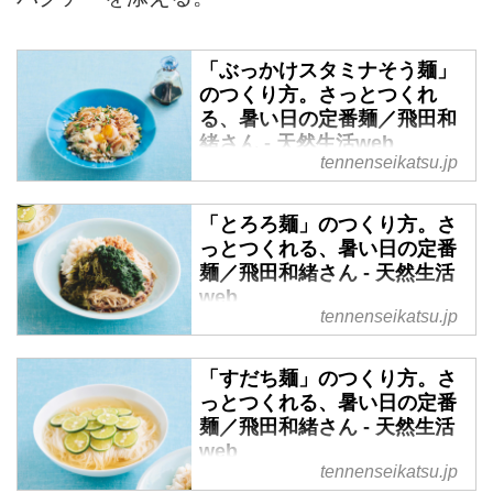
「ぶっかけスタミナそう麺」
のつくり方。さっとつくれ
る、暑い日の定番麺／飛田和
緒さん - 天然生活web
tennenseikatsu.jp
気温が上がるほどに恋しくなる、
のどごしのよい麺料理。短時間で
「とろろ麺」のつくり方。さ
つくれて、1品で満足感も十分。
っとつくれる、暑い日の定番
そんな定番麺を覚えて、暑い日の
麺／飛田和緒さん - 天然生活
食卓をさらに豊かにしましょう。
web
今回は、料理家の飛田和緒さんに
tennenseikatsu.jp
「ぶっかけスタミナそう麺」のつ
気温が上がるほどに恋しくなる、
くり方を教わります。（『天然生
のどごしのよい麺料理。短時間で
「すだち麺」のつくり方。さ
活』2023年9月号掲載）
つくれて、1品で満足感も十分。
っとつくれる、暑い日の定番
そんな定番麺を覚えて、暑い日の
麺／飛田和緒さん - 天然生活
食卓をさらに豊かにしましょう。
web
今回は、料理家の飛田和緒さんに
tennenseikatsu.jp
「とろろ麺」のつくり方を教わり
気温が上がるほどに恋しくなる、