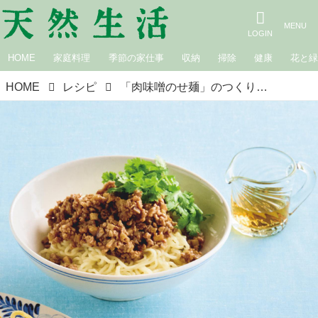
HOME
家庭料理
季節の家仕事
収納
掃除
健康
花と
HOME
レシピ
「肉味噌のせ麺」のつくり方。さっとつくれる、暑い日の定番麺／飛田和緒さん