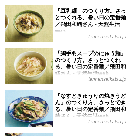
ます。（『天然生活』2023年9月
のどごしのよい麺料理。短時間で
「豆乳麺」のつくり方。さっ
号掲載）
つくれて、1品で満足感も十分。
とつくれる、暑い日の定番麺
そんな定番麺を覚えて、暑い日の
／飛田和緒さん - 天然生活
食卓をさらに豊かにしましょう。
web
今回は、料理家の飛田和緒さんに
tennenseikatsu.jp
「すだち麺」のつくり方を教わり
気温が上がるほどに恋しくなる、
ます。（『天然生活』2023年9月
のどごしのよい麺料理。短時間で
「鶏手羽スープのにゅう麺」
号掲載）
つくれて、1品で満足感も十分。
のつくり方。さっとつくれ
そんな定番麺を覚えて、暑い日の
る、暑い日の定番麺／飛田和
食卓をさらに豊かにしましょう。
緒さん - 天然生活web
今回は、料理家の飛田和緒さんに
tennenseikatsu.jp
「豆乳麺」のつくり方を教わりま
気温が上がるほどに恋しくなる、
す。（『天然生活』2023年9月号
のどごしのよい麺料理。短時間で
「なすときゅうりの焼きうど
掲載）
つくれて、1品で満足感も十分。
ん」のつくり方。さっとでき
そんな定番麺を覚えて、暑い日の
る、暑い日の定番麺／飛田和
食卓をさらに豊かにしましょう。
緒さん - 天然生活web
今回は、料理家の飛田和緒さんに
tennenseikatsu.jp
「鶏手羽スープのにゅう麺」のつ
気温が上がるほどに恋しくなる、
くり方を教わります。（『天然生
のどごしのよい麺料理。短時間で