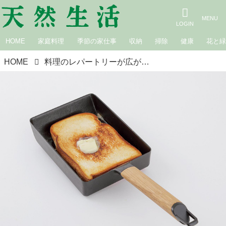
HOME
家庭料理
季節の家仕事
収納
掃除
健康
花と
HOME
料理のレパートリーが広がる「四角いフライパン」のおすすめ6選。焼き面をフルに活用！ふたつきで便利な話題のフライパンを徹底検証／いいモノあうモノ