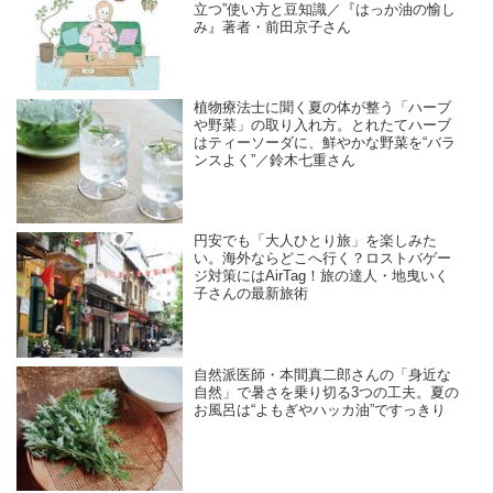
立つ”使い方と豆知識／『はっか油の愉し
み』著者・前田京子さん
植物療法士に聞く夏の体が整う「ハーブ
や野菜」の取り入れ方。とれたてハーブ
はティーソーダに、鮮やかな野菜を“バラ
ンスよく”／鈴木七重さん
円安でも「大人ひとり旅」を楽しみた
い。海外ならどこへ行く？ロストバゲー
ジ対策にはAirTag！旅の達人・地曳いく
子さんの最新旅術
自然派医師・本間真二郎さんの「身近な
自然」で暑さを乗り切る3つの工夫。夏の
お風呂は“よもぎやハッカ油”ですっきり