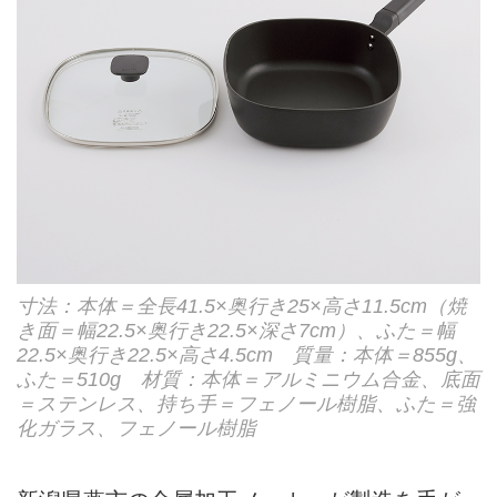
寸法：本体＝全長41.5×奥行き25×高さ11.5cm（焼
き面＝幅22.5×奥行き22.5×深さ7cm）、ふた＝幅
22.5×奥行き22.5×高さ4.5cm 質量：本体＝855g、
ふた＝510g 材質：本体＝アルミニウム合金、底面
＝ステンレス、持ち手＝フェノール樹脂、ふた＝強
化ガラス、フェノール樹脂