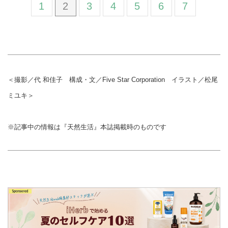
1
2
3
4
5
6
7
＜撮影／代 和佳子 構成・文／Five Star Corporation イラスト／松尾
ミユキ＞
※記事中の情報は『天然生活』本誌掲載時のものです