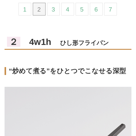
1
2
3
4
5
6
7
２
4w1h
ひし形フライパン
“炒めて煮る”をひとつでこなせる深型