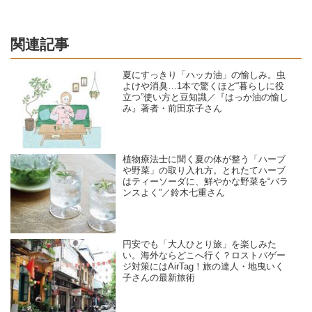
関連記事
夏にすっきり「ハッカ油」の愉しみ。虫
よけや消臭…1本で驚くほど“暮らしに役
立つ”使い方と豆知識／『はっか油の愉し
み』著者・前田京子さん
植物療法士に聞く夏の体が整う「ハーブ
や野菜」の取り入れ方。とれたてハーブ
はティーソーダに、鮮やかな野菜を“バラ
ンスよく”／鈴木七重さん
円安でも「大人ひとり旅」を楽しみた
い。海外ならどこへ行く？ロストバゲー
ジ対策にはAirTag！旅の達人・地曳いく
子さんの最新旅術