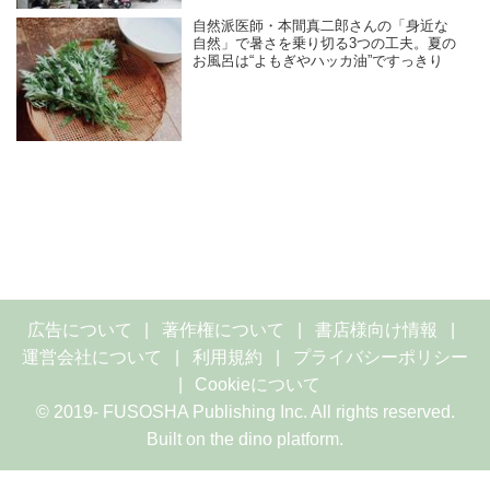
自然派医師・本間真二郎さんの「身近な
自然」で暑さを乗り切る3つの工夫。夏の
お風呂は“よもぎやハッカ油”ですっきり
広告について
著作権について
書店様向け情報
運営会社について
利用規約
プライバシーポリシー
Cookieについて
© 2019- FUSOSHA Publishing Inc. All rights reserved.
Built on
the dino platform
.