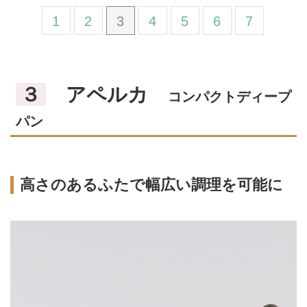
1
2
3
4
5
6
7
３
アペルカ
コンパクトディープ
パン
高さのあるふたで幅広い調理を可能に