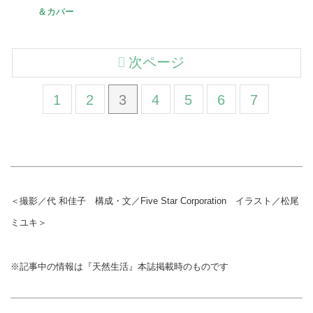
＆カバー
次ページ
1
2
3
4
5
6
7
＜撮影／代 和佳子 構成・文／Five Star Corporation イラスト／松尾
ミユキ＞
※記事中の情報は『天然生活』本誌掲載時のものです