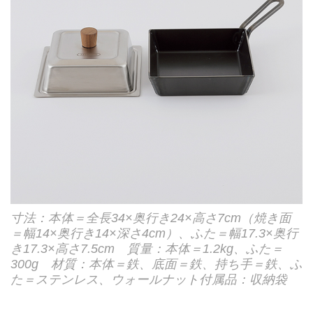
寸法：本体＝全長34×奥行き24×高さ7cm（焼き面
＝幅14×奥行き14×深さ4cm）、ふた＝幅17.3×奥行
き17.3×高さ7.5cm 質量：本体＝1.2kg、ふた＝
300g 材質：本体＝鉄、底面＝鉄、持ち手＝鉄、ふ
た＝ステンレス、ウォールナット付属品：収納袋