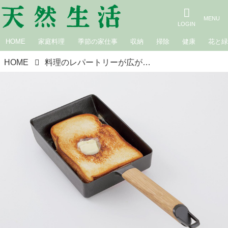
HOME
家庭料理
季節の家仕事
収納
掃除
健康
花と
HOME
料理のレパートリーが広がる「四角いフライパン」のおすすめ6選。焼き面をフルに活用！ふたつきで便利な話題のフライパンを徹底検証／いいモノあうモノ