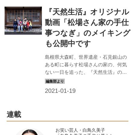
『天然生活』オリジナル
動画「松場さん家の手仕
事つなぎ」のメイキング
も公開中です
島根県大森町、世界遺産・石見銀山の
ある町に暮らす松場さんの家の、何気
ない一日を追った、『天然生活』のオ
リジナル動画は、お楽しみいただけま
したでしょうか。その、穏やかな制作
風景を記録した、メイキング動画も公
開中です。
連載
お笑い芸人・白鳥久美子