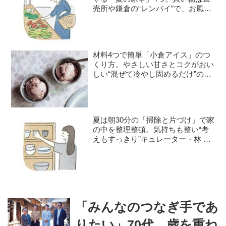
売所や鎌倉の“レンバイ”で、お風呂
掃除は朝の日課に
材料4つで簡単「小倉アイス」のつ
くり方。やさしい甘さとコクがおい
しい“混ぜて冷やし固めるだけ”のひ
んやりおやつ／お菓子研究家・本間
節子さん
夏は朝30分の「掃除と片づけ」で家
の中を整理整頓。気持ちも整い“考
えもすっきり”キュレーター・林 綾
野さんが早起きしてやる家事2つ
「みんなのつなぎ手であ
りたい」70代、歳を重ね