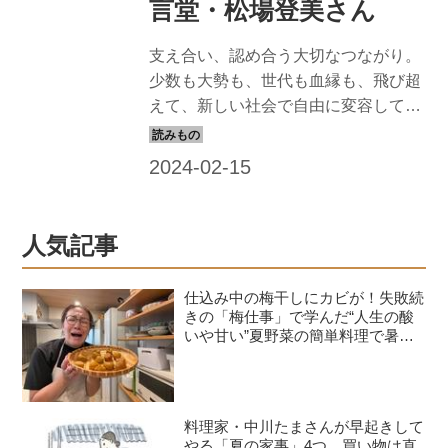
言堂・松場登美さん
支え合い、認め合う大切なつながり。
少数も大勢も、世代も血縁も、飛び超
えて、新しい社会で自由に変容してい
く多様な家族の形。群言堂の松場登美
さんに、家族の物語を聞きました。
（『天然生活』2021年9月号掲載）
人気記事
仕込み中の梅干しにカビが！失敗続
きの「梅仕事」で学んだ“人生の酸
いや甘い”夏野菜の簡単料理で暑さ
を乗り切る｜たんぽぽ白鳥久美子の
手づくり暮らし
料理家・中川たまさんが早起きして
やる「夏の家事」4つ。買い物は直