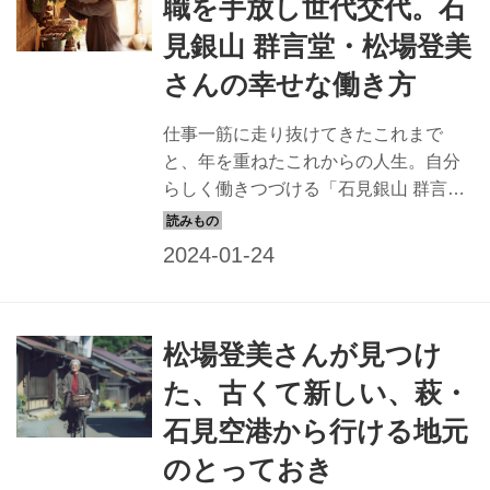
職を手放し世代交代。石
からもみんなのつなぎ手で。 次の世代
見銀山 群言堂・松場登美
にバトンを渡す 群言堂を引き継ぐの
は、松場家の次の世代。 「子育てはて
さんの幸せな働き方
いねいにできなかったけど、子どもた
ちが見ているから背中を正して生きて
仕事一筋に走り抜けてきたこれまで
いきたいと思っていました」と登美さ
と、年を重ねたこれからの人生。自分
ん。 「子どものころから、夢中で楽...
らしく働きつづける「石見銀山 群言
堂」 松場登美さんの仕事と人生を見つ
めました。（『天然生活』2023年3月
号掲載）
松場登美さんが見つけ
た、古くて新しい、萩・
石見空港から行ける地元
のとっておき