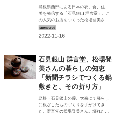
島根県西部にある日本の衣、食、住、
美を発信する「石見銀山 群言堂」。こ
の人気のお店をつくった松場登美さん
に、萩・石見空港から行ける地元周辺
のお気に入りのお店やスポットを教え
てもらいました。
石見銀山 群言堂、松場登
美さんの暮らしの知恵
「新聞チラシでつくる鍋
敷きと、その折り方」
島根・石見銀山の麓、大森にて暮らし
に根ざしたものづくりを手がけてき
た、群言堂の松場登美さん。壊れたも