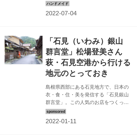
の、捨てられたものをどう生かして暮
らすか、ものをきちんと往生させる暮
らしを地元で実践しています。そんな
松場さんが女将を務める「他郷阿部
家」の台所で、素敵な鍋敷きに出合い
「石見（いわみ）銀山
ました。実は、この鍋敷き、素材は、
なんと古紙です。読み終えた新聞チラ
群言堂」松場登美さん
シを使い、暮らしの道具として活用さ
萩・石見空港から行ける
れています。今回は、郡言堂の松場登
美さんに学ぶ、暮らしのアイデア「新
地元のとっておき
聞チラシで鍋敷き」のつくり方を紹介
します。
島根県西部にある石見地方で、日本の
衣・食・住・美を発信する「石見銀山
群言堂」。この人気のお店をつくった
松場登美さんに、地元周辺のお気に入
りのスポットを教えてもらいました。