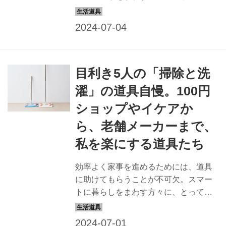
きを伺いました。これからの日々が快
適に、ちょっと楽しくなるラインナッ
プです。今回は、目利きの3人に収納・
整理整頓にまつわる愛用品を聞きまし
た。（『天然生活』2023年8月号掲
目利き5人の「掃除と洗
載）
濯」の道具自慢。100円
ショップやイケアか
ら、老舗メーカーまで、
私を楽にする道具たち
効率よく家事を進めるためには、道具
に助けてもらうことが不可欠。スマー
トに暮らしをまわす方々に、とってお
きを伺いました。これからの日々が快
適に、ちょっと楽しくなるラインナッ