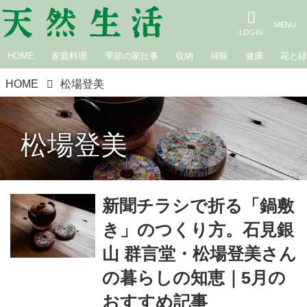
HOME
家庭料理
季節の家仕事
収納
掃除
健康
花と
HOME
松場登美
松場登美
新聞チラシで折る「鍋敷
き」のつくり方。石見銀
山 群言堂・松場登美さん
の暮らしの知恵｜5月の
おすすめ記事