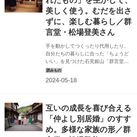
美しく使う。むだを出さ
ずに、楽しむ暮らし／群
言堂・松場登美さん
手を動かしてつくったり代用したり、
自分たちの暮らしに合った「ちょうど
いい」を見つけた石見銀山「群言堂」
の松場登美さんに、身近なものを生か
す知恵と工夫を聞きました。（『天然
生活』2022年8月号掲載）
互いの成長を喜び合える
「仲よし別居婚」のすす
め。多様な家族の形／群