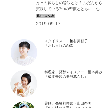
方々の暮らしの秘訣とは？ ふだんから
っているみたいね。でも、本来は生地
実践している7つの習慣とともに、心と
を繕ったり丈夫にしたりして使うため
体の整え方を伺いました。今回は、洋
もの。暮らしのなかできちんと...
服ブランド「群言堂」デザイナー、松
場登美さんに聞く「7つの習慣」のう
ち、1〜3の習慣をお届けします。
（『天然生活』2017年7月号掲載）
スタイリスト・植村美智子
「おしゃれのABC」
料理家、発酵マイスター・榎本美沙
「榎本美沙の発酵暮らし」
薬膳、発酵料理家・山田奈美
「旬を味わう手しごとごよみ」