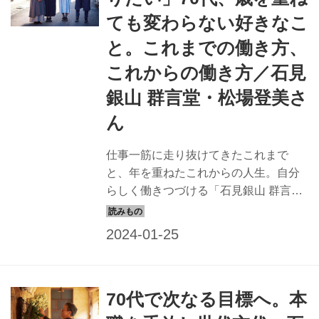
ても変わらない好きなこ
と。これまでの働き方、
これからの働き方／石見
銀山 群言堂・松場登美さ
ん
仕事一筋に走り抜けてきたこれまで
と、年を重ねたこれからの人生。自分
らしく働きつづける「石見銀山 群言
堂」の松場登美さん に、これまでの働
き方とこれからの働き方について伺い
ました。 （『天然生活』2023年3月号
掲載） これからの私の働き方 ※記事中
の情報は『天然生活』本誌掲載時のも
70代で次なる目標へ。本
のです ものづくりの新たな可能性を探
りながら、人が集う場をつくり、これ