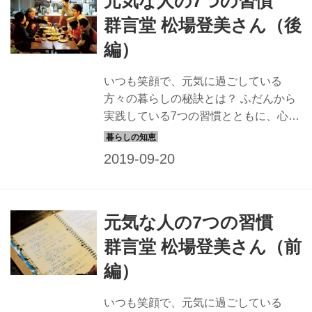
元気な人の7つの習慣
群言堂 松場登美さん（後
編）
いつも笑顔で、元気に過ごしている
方々の暮らしの秘訣とは？ ふだんから
実践している7つの習慣とともに、心と
体の整え方を伺いました。今回は、洋
服ブランド「群言堂」デザイナー、松
場登美さんに聞く「7つの習慣」のう
ち、4〜7の習慣をお届けします。
（『天然生活』2017年7月号掲載） 松
元気な人の7つの習慣
場さんの一日の時間割 群言堂 松場登美
さんの7つの習慣（4〜7） 4 チクチク、
群言堂 松場登美さん（前
刺し子で暮らしを整える 着古した浴衣
編）
に刺し子をして雑巾に。道具のカバー
も古布にチクチク刺したもの。「最近
いつも笑顔で、元気に過ごしている
は、おしゃれで刺し子をするのが流行