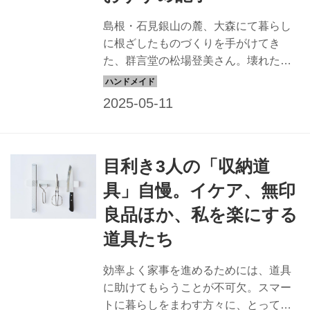
島根・石見銀山の麓、大森にて暮らし
に根ざしたものづくりを手がけてき
た、群言堂の松場登美さん。壊れたも
の、捨てられたものをどう生かして暮
らすか、ものをきちんと往生させる暮
らしを地元で実践しています。そんな
松場さんが女将を務める「他郷阿部
家」の台所で、素敵な鍋敷きに出合い
目利き3人の「収納道
ました。実は、この鍋敷き、素材は、
なんと古紙です。読み終えた新聞チラ
具」自慢。イケア、無印
シを使い、暮らしの道具として活用さ
良品ほか、私を楽にする
れています。今回は、郡言堂の松場登
美さんに学ぶ、暮らしのアイデア「新
道具たち
聞チラシで鍋敷き」のつくり方を紹介
します。（『天然生活web』初出2022
効率よく家事を進めるためには、道具
年7月4日）
に助けてもらうことが不可欠。スマー
トに暮らしをまわす方々に、とってお