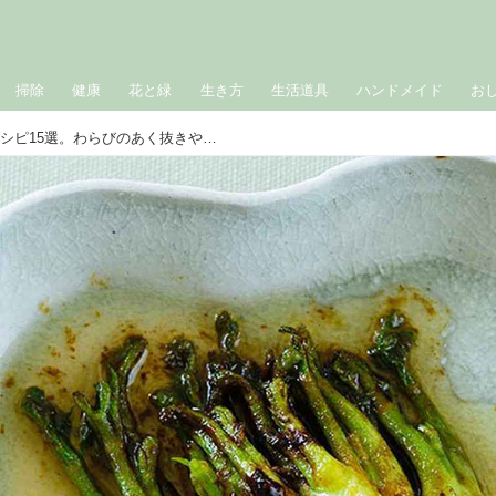
掃除
健康
花と緑
生き方
生活道具
ハンドメイド
お
春のごちそう「山菜」絶品レシピ15選。わらびのあく抜きやぜんまいの戻し方など“下処理のコツ”もていねいに解説｜5月のおすすめ記事