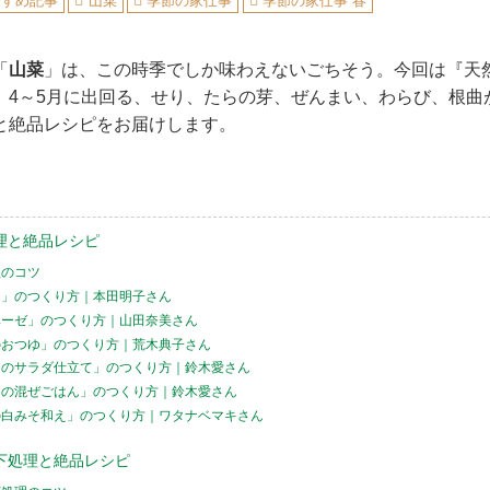
すすめ記事
山菜
季節の家仕事
季節の家仕事 春
「
山菜
」は、この時季でしか味わえないごちそう。今回は『天然
、4～5月に出回る、せり、たらの芽、ぜんまい、わらび、根曲
と絶品レシピをお届けします。
理と絶品レシピ
理のコツ
え」のつくり方｜本田明子さん
ベーゼ」のつくり方｜山田奈美さん
のおつゆ」のつくり方｜荒木典子さん
りのサラダ仕立て」のつくり方｜鈴木愛さん
んの混ぜごはん」のつくり方｜鈴木愛さん
の白みそ和え」のつくり方｜ワタナベマキさん
下処理と絶品レシピ