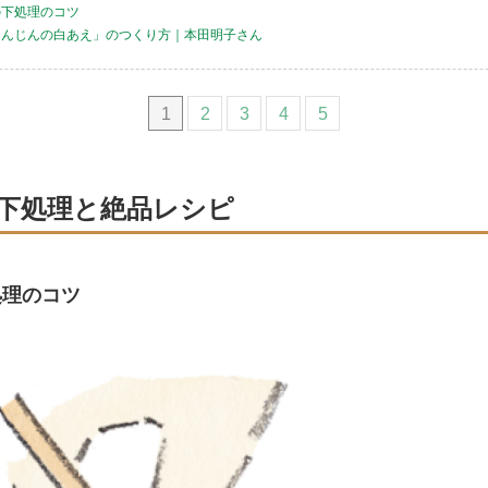
の下処理のコツ
にんじんの白あえ」のつくり方｜本田明子さん
1
2
3
4
5
下処理と絶品レシピ
処理のコツ