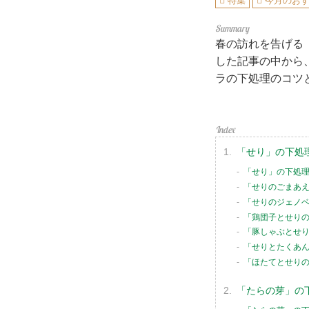
特集
今月のお
春の訪れを告げる
した記事の中から
ラの下処理のコツ
「せり」の下処
「せり」の下処
「せりのごまあ
「せりのジェノ
「鶏団子とせり
「豚しゃぶとせ
「せりとたくあ
「ほたてとせり
「たらの芽」の