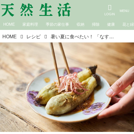
HOME
家庭料理
季節の家仕事
収納
掃除
健康
花と
HOME
レシピ
暑い夏に食べたい！ 「なす」でつくる、簡単ごちそうレシピ12選｜7月おすすめ記事