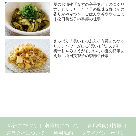
夏のお漬物「なすの辛子あえ」のつくり
方。ピリッとした辛子の風味＆青じその
香りがやみつき！ごはんや冷ややっこに
｜松田美智子の季節の仕事
さっぱり「長いものあえそう麺」のつく
り方。パワーが出る“長いも”たっぷり！
梅干しやみょうがもおいしい夏の簡単あ
え麺｜松田美智子の季節の仕事
広告について
著作権について
書店様向け情報
運営会社について
利用規約
プライバシーポリシー