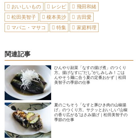
おいしいもの
レシピ
飛田和緒
松田美智子
榎本美沙
吉田愛
マバニ・マサコ
特集
家庭料理
関連記事
ひんやり副菜「なすの揚げ煮」のつくり
方。揚げなすに“だし”がしみしみ！ごは
んやそう麺に合う夏の定番おかず｜松田
美智子の季節の仕事
夏のごちそう「なすと豚ひき肉の山椒揚
げ」のつくり方。サクッとおいしい“山椒
の香り広がる”はさみ揚げ｜松田美智子の
季節の仕事