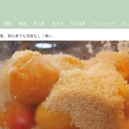
掃除
健康
花と緑
生き方
生活道具
ハンドメイド
お
初夏のかんたん「梅仕事」特集。初心者でも失敗なし！梅シロップ、梅酒、カリカリ梅など｜6月のおすすめ記事