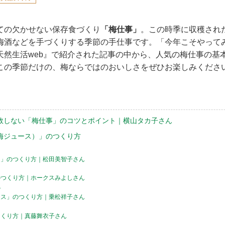
ての欠かせない保存食づくり
「梅仕事」
。この時季に収穫され
梅酒などを手づくりする季節の手仕事です。「今年こそやって
天然生活web』で紹介された記事の中から、人気の梅仕事の基
この季節だけの、梅ならではのおいしさをぜひお楽しみくださ
敗しない「梅仕事」のコツとポイント｜横山タカ子さん
梅ジュース）」のつくり方
ス」のつくり方｜松田美智子さん
のつくり方｜ホークスみよしさん
で
ース」のつくり方｜乗松祥子さん
つくり方｜真藤舞衣子さん