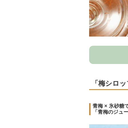
「梅シロッ
青梅 × 氷砂糖
「青梅のジュ