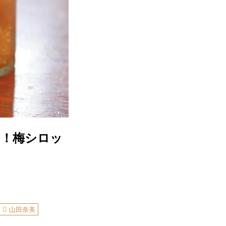
し！梅シロッ
山田奈美