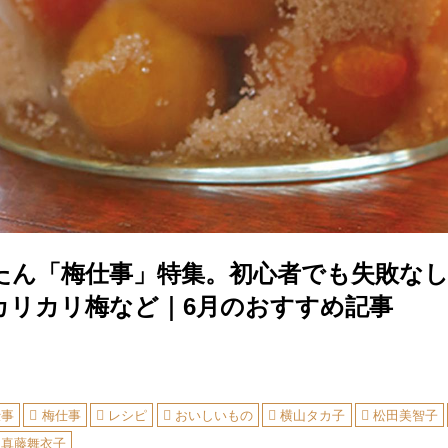
たん「梅仕事」特集。初心者でも失敗な
カリカリ梅など｜6月のおすすめ記事
仕事
梅仕事
レシピ
おいしいもの
横山タカ子
松田美智子
真藤舞衣子