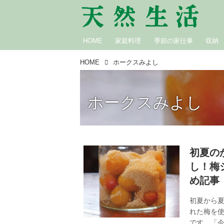
HOME
家庭料理
季節の家仕事
収納
HOME
ホークスみよし
ホークスみよし
初夏の
し！梅
め記事
初夏から
れた梅を
です。「今