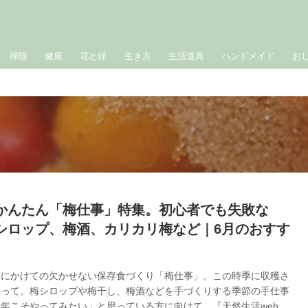
掃除
健康
花と緑
生き方
生活道具
ハンドメイド
お
かんたん「梅仕事」特集。初心者でも失敗な
シロップ、梅酒、カリカリ梅など｜6月のおすす
夏にかけての欠かせない保存食づくり「梅仕事」。この時季に収穫さ
使って、梅シロップや梅干し、梅酒などを手づくりする季節の手仕事
年こそやってみたい」と思っている方に向けて、『天然生活web』