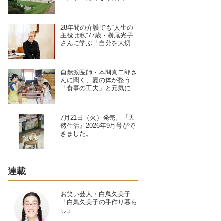
旅の達人・地曳いく子さん
に聞く、失敗しないコツと
必需品
28年間の介護でも“人生の
主役は私”77歳・横尾光子
さんに学ぶ「自分を大切に
する」心の持ち方。好きな
ことを大切に、軽やかに
自然派医師・本間真二郎さ
んに聞く、夏の体が整う
「食事の工夫」と元気に過
ごすポイント4つ。食卓の
中心は“旬の野菜と発酵
食”が基本
7月21日（火）発売。『天
然生活』2026年9月号がで
きました。
連載
お笑い芸人・白鳥久美子
「白鳥久美子の手作り暮ら
し」