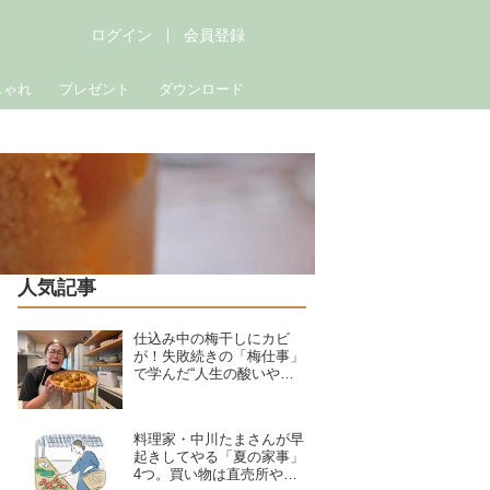
ログイン
会員登録
しゃれ
プレゼント
ダウンロード
人気記事
仕込み中の梅干しにカビ
が！失敗続きの「梅仕事」
で学んだ“人生の酸いや甘
い”夏野菜の簡単料理で暑
さを乗り切る｜たんぽぽ白
鳥久美子の手づくり暮らし
料理家・中川たまさんが早
起きしてやる「夏の家事」
4つ。買い物は直売所や鎌