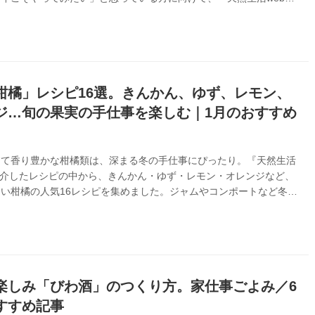
れた記事の中から、人気の梅仕事の基本とアレンジレシピをピックア
の季節だけの、梅ならではのおいしさをぜひお楽しみください。
柑橘」レシピ16選。きんかん、ゆず、レモン、
ジ…旬の果実の手仕事を楽しむ｜1月のおすすめ
くて香り豊かな柑橘類は、深まる冬の手仕事にぴったり。『天然生活
紹介したレシピの中から、きんかん・ゆず・レモン・オレンジなど、
い柑橘の人気16レシピを集めました。ジャムやコンポートなど冬の
く楽しめる保存食から、お菓子に調味料まで。おいしい柑橘が出回る
ぜひ楽しんでみてくださいね。
楽しみ「びわ酒」のつくり方。家仕事ごよみ／6
すすめ記事