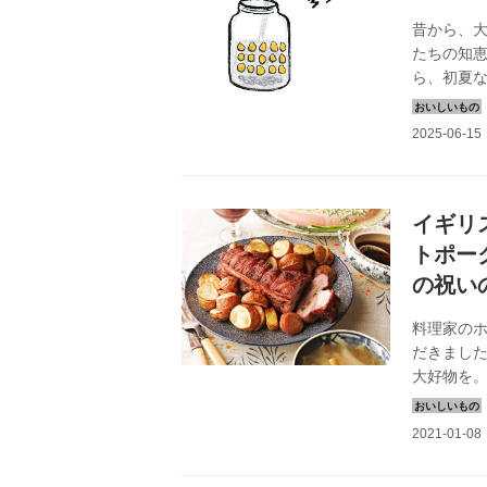
昔から、
たちの知恵
ら、初夏
「びわ酒
に教わりま
日）
イギリ
トポー
の祝い
料理家のホ
だきまし
大好物を
生活』20