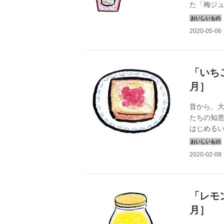
た「梅ジ
究家のホ
「いち
月］
昔から、
たちの知恵
はじめる
理研究家の
ジャム 二
月ごろから
回るのは
おいしい
あるものが
「レモ
月］