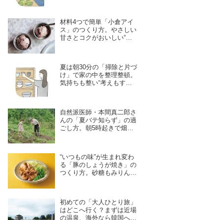
倉の“レンバイ”で、お風呂
掃除は朝の日課に
材料4つで簡単「小倉アイ
ス」のつくり方。やさしい
甘さとコクがおいしい“混
ぜて冷やし固めるだけ”の
ひんやりおやつ／お菓子研
究家・本間節子さん
夏は朝30分の「掃除と片づ
け」で家の中を整理整頓。
気持ちも整い“考えもすっ
きり”キュレーター・林 綾
野さんが早起きしてやる家
事2つ
自然派医師・本間真二郎さ
んの「夏バテ知らず」の過
ごし方。朝5時起きで畑
へ、妻の理恵さんと“体の
声”を聞きながら自然豊か
に暮らす
“いつもの味”が生まれ変わ
る「豚のしょうが焼き」の
つくり方。砂糖もみりんも
使わない！家庭料理の新定
番レシピ／料理研究家・瀬
尾幸子さん｜8月のおすす
初めての「大人ひとり旅」
め記事
はどこへ行く？まずは近場
の温泉、海外なら韓国へ。