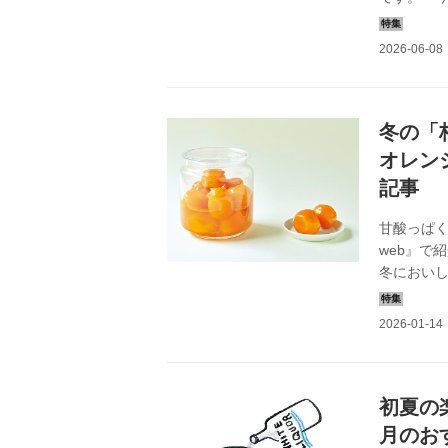
で紹介さ
ップ。こ
冬の「
オレン
記事
甘酸っぱ
web』で
冬においし
余韻を長
時季に、
初夏の
月のお