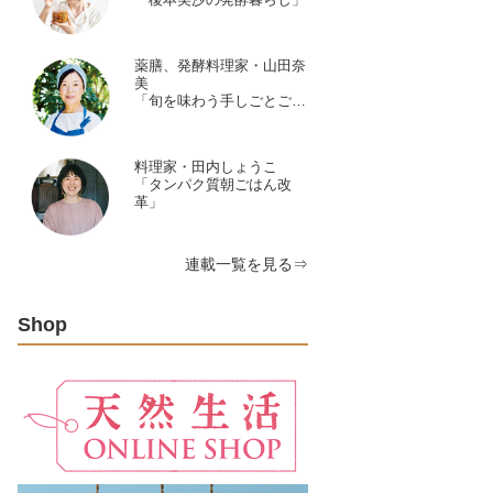
薬膳、発酵料理家・山田奈
美
「旬を味わう手しごとごよ
み」
料理家・田内しょうこ
「タンパク質朝ごはん改
革」
連載一覧を見る⇒
Shop