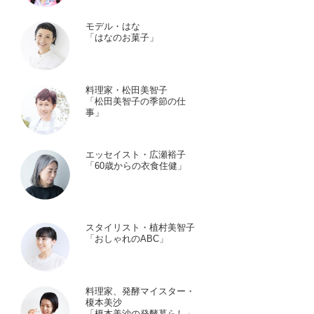
モデル・はな
「はなのお菓子」
料理家・松田美智子
「松田美智子の季節の仕
事」
エッセイスト・広瀬裕子
「60歳からの衣食住健」
スタイリスト・植村美智子
「おしゃれのABC」
料理家、発酵マイスター・
榎本美沙
「榎本美沙の発酵暮らし」