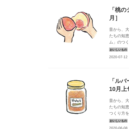
「桃の
月］
昔から、
たちの知恵
ム」のつ
ります。
「ルバ
10月上
昔から、
たちの知恵
つくり方
す。『家