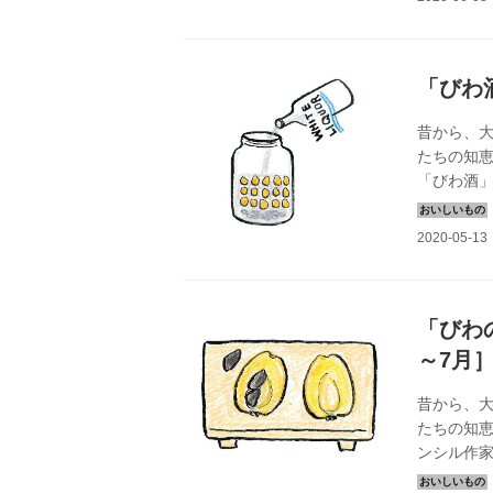
「びわ
昔から、
たちの知恵
「びわ酒
に教わり
「びわ
～7月
昔から、
たちの知恵
ンシル作
み』より