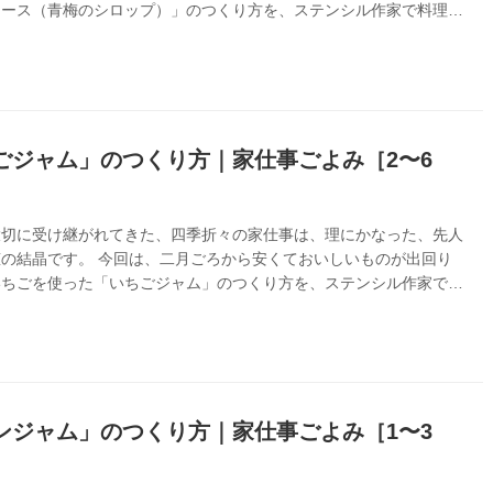
ュース（青梅のシロップ）」のつくり方を、ステンシル作家で料理研
ークスみよしさんに教わります。『家仕事ごよみ』より
ごジャム」のつくり方｜家仕事ごよみ［2〜6
大切に受け継がれてきた、四季折々の家仕事は、理にかなった、先人
の結晶です。 今回は、二月ごろから安くておいしいものが出回り
いちごを使った「いちごジャム」のつくり方を、ステンシル作家で料
ホークスみよしさんに教わります。 『家仕事ごよみ』より いちご
月から六月 いちごは、ハウス栽培の技術や品種改良がなされ、十二
出回るようになってきました。 とはいえ、安くおいしいものが出
二月以降で、とくに四月の旬の露地ものは安く、しかも甘さが強く、
ものが多いよう。ジャムにするなら、そんなころの、甘さがしっかり
いちばん適しています...
ンジャム」のつくり方｜家仕事ごよみ［1〜3