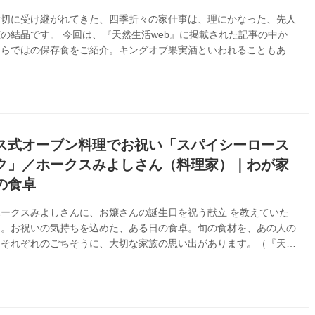
大切に受け継がれてきた、四季折々の家仕事は、理にかなった、先人
の結晶です。 今回は、『天然生活web』に掲載された記事の中か
ならではの保存食をご紹介。キングオブ果実酒といわれることもある
」のつくり方を、ステンシル作家で料理研究家のホークスみよしさん
す。（『家仕事ごよみ』より、『天然生活web』初出2020年5月13
ス式オーブン料理でお祝い「スパイシーロース
ク」／ホークスみよしさん（料理家）｜わが家
の食卓
ークスみよしさんに、お嬢さんの誕生日を祝う献立 を教えていた
た。お祝いの気持ちを込めた、ある日の食卓。旬の食材を、あの人の
。それぞれのごちそうに、大切な家族の思い出があります。（『天然
13年2月号掲載）