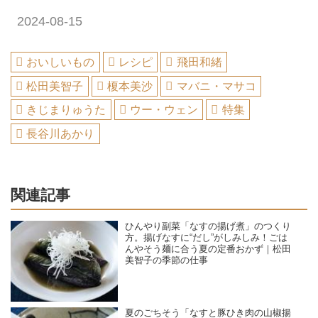
2024-08-15
おいしいもの
レシピ
飛田和緒
松田美智子
榎本美沙
マバニ・マサコ
きじまりゅうた
ウー・ウェン
特集
長谷川あかり
関連記事
ひんやり副菜「なすの揚げ煮」のつくり
方。揚げなすに“だし”がしみしみ！ごは
んやそう麺に合う夏の定番おかず｜松田
美智子の季節の仕事
夏のごちそう「なすと豚ひき肉の山椒揚