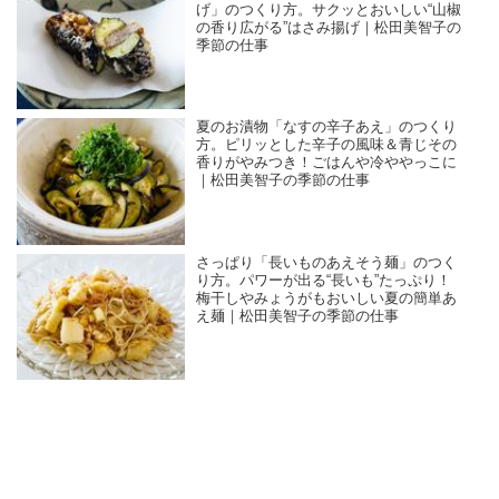
げ」のつくり方。サクッとおいしい“山椒
の香り広がる”はさみ揚げ｜松田美智子の
季節の仕事
夏のお漬物「なすの辛子あえ」のつくり
方。ピリッとした辛子の風味＆青じその
香りがやみつき！ごはんや冷ややっこに
｜松田美智子の季節の仕事
さっぱり「長いものあえそう麺」のつく
り方。パワーが出る“長いも”たっぷり！
梅干しやみょうがもおいしい夏の簡単あ
え麺｜松田美智子の季節の仕事