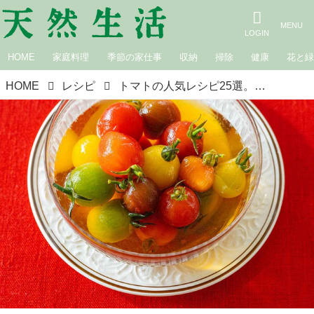
HOME
家庭料理
季節の家仕事
収納
掃除
健康
花と
HOME
レシピ
トマトの人気レシピ25選。主菜、副菜、スープまで！ トマトを使った万能レシピ集 ｜8月おすすめ記事