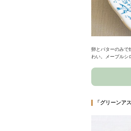
卵とバターのみで
わい。メープルシ
「グリーンア