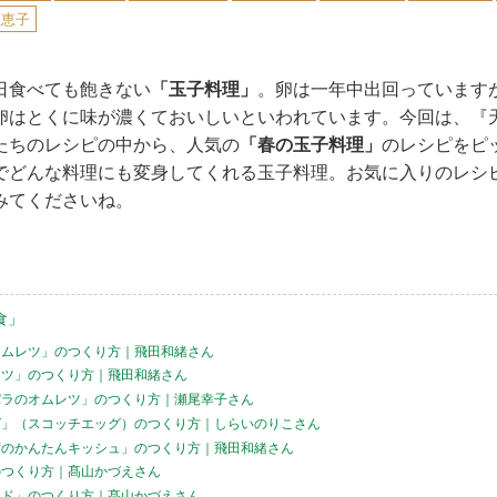
理恵子
日食べても飽きない
「玉子料理」
。卵は一年中出回っています
卵はとくに味が濃くておいしいといわれています。今回は、『天
たちのレシピの中から、人気の
「春の玉子料理」
のレシピをピ
でどんな料理にも変身してくれる玉子料理。お気に入りのレシ
みてくださいね。
食」
オムレツ」のつくり方｜飛田和緒さん
レツ」のつくり方｜飛田和緒さん
パラのオムレツ」のつくり方｜瀬尾幸子さん
グ」（スコッチエッグ）のつくり方｜しらいのりこさん
ずのかんたんキッシュ」のつくり方｜飛田和緒さん
のつくり方｜髙山かづえさん
ンド」のつくり方｜髙山かづえさん