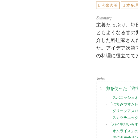
今泉久美
本多
栄養たっぷり、毎
ともよくなる春の
介した料理家さん
た。アイデア次第
の料理に役立てて
卵を使った「洋
「スパニッシュ
「はちみつオム
「グリーンアス
「スカツチエッ
「パイ生地いら
「オムライス」
「厚焼き玉子サ