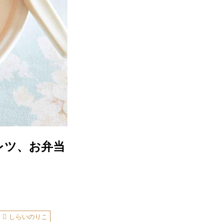
レツ、お弁当
しらいのりこ