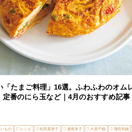
い「たまご料理」16選。ふわふわのオム
、定番のにら玉など｜4月のおすすめ記事
しいもの
レシピ
松田美智子
瀬尾幸子
大原千鶴
飛田和緒