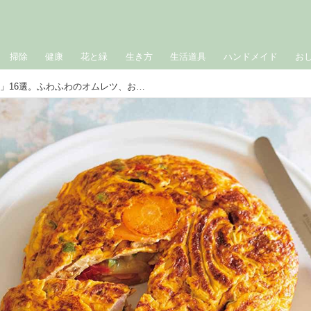
掃除
健康
花と緑
生き方
生活道具
ハンドメイド
お
春に食べたい「たまご料理」16選。ふわふわのオムレツ、お弁当の玉子焼き、定番のにら玉など｜4月のおすすめ記事