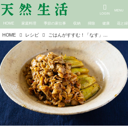
HOME
家庭料理
季節の家仕事
収納
掃除
健康
花と
HOME
レシピ
ごはんがすすむ！「なす」の簡単おかず12選。プロが教える絶品レシピ｜7月のおすすめ記事