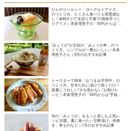
ひんやりヘルシー「ヨーグルトアイス」
のつくり方。たくさん食べても罪悪感な
し！材料3つで“水切り不要”の簡単手づく
りアイス｜本多理恵子の「50代からは“手
抜き”と“息抜き”」
“みょうが”が主役の「みょうが丼」のつ
くり方。シンプルが一番おいしい／本多
理恵子さん｜8月のおすすめ記事
トースターで簡単「おつまみ手羽中」の
つくり方。甘辛だれに漬けて焼くだけ！
真夏にうれしい“火を使わない”お助けレ
シピ｜本多理恵子の「50代からは“手抜
き”と“息抜き”」
旬の「みょうが」をもっと楽しむ人気レ
シピ10選。夏に食べたい甘酢漬け、肉巻
き、丼ものなど｜7月のおすすめ記事