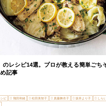
」のレシピ14選。プロが教える簡単ごち
すめ記事
レシピ
飛田和緒
松田美智子
真藤舞衣子
坂井より子
しら
集