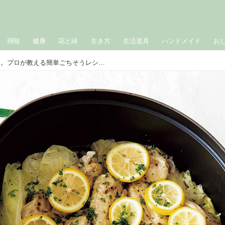
掃除
健康
花と緑
生き方
生活道具
ハンドメイド
お
「キャベツ」のレシピ14選。プロが教える簡単ごちそうレシピ｜9月のおすすめ記事