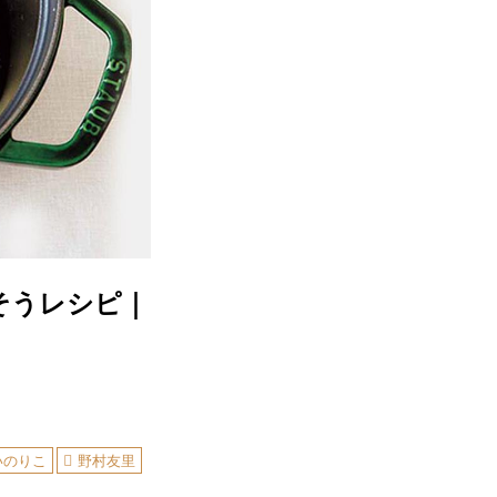
そうレシピ｜
いのりこ
野村友里