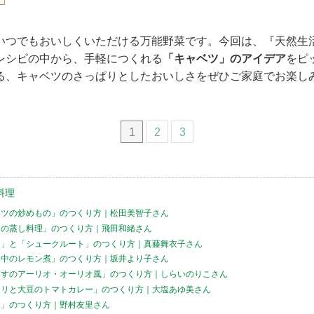
いつでもおいしくいただける万能野菜です。今回は、『天然生活
レシピの中から、手軽につくれる
「キャベツ」のアイデア
をピ
る、キャベツのさっぱりとしたおいしさをぜひご家庭でお楽し
1
2
3
料理
ベツの炒めもの」のつくり方｜松田美智子さん
ツの蒸し料理」のつくり方｜飛田和緒さん
ト」と「シュークルート」のつくり方｜真藤舞衣子さん
羽中のレモン煮」のつくり方｜坂井より子さん
らすのアーリオ・オーリオ風」のつくり方｜しらいのりこさん
ロリと大豆のトマトカレー」のつくり方｜大塩あゆ美さん
ネ」のつくり方｜野村友里さん